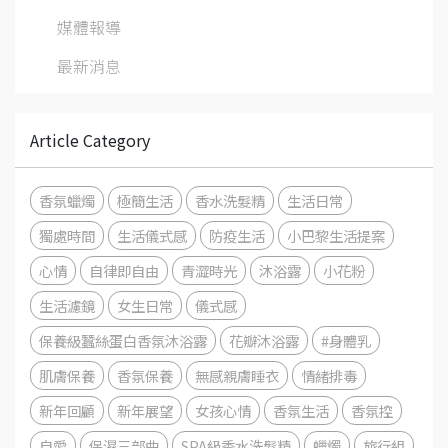
媒體報導
最新消息
Article Category
香氛蠟燭
極簡生活
香水洗髮精
生活日常
獨處時間
生活儀式感
防疫生活
小巴黎生活提案
心情
自律即自由
青澀時光
沐浴露
小花粉
生活濾鏡
女生日常
儀式感
保養級蠶絲蛋白香氛沐浴露
花瓣沐浴露
#身體乳
肌膚保養
香氛保養
無感親膚睡衣
情緒排毒
新年回顧
新年展望
女孩心情
香氛生活
香氛控
自愛
保濕三部曲
SPA級香水洗髮精
蠟燭
旅行組