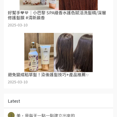
好幫手🧡🤎｜小巴黎 SPA級香水護色賦活洗髮精/深層
修護髮膜 #清新晨香
2025-03-10
避免變成稻草髮！染後護髮技巧+產品推薦✨
2025-03-10
Latest
1
美，是每天一點一點建立出來的