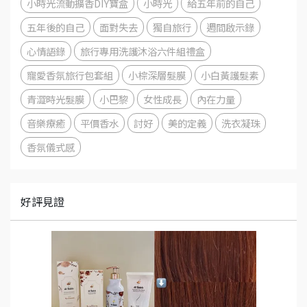
小時光流動擴香DIY寶盒
小時光
給五年前的自己
五年後的自己
面對失去
獨自旅行
週間啟示錄
心情語錄
旅行專用洗護沐浴六件組禮盒
寵愛香氛旅行包套組
小棕深層髮膜
小白黃護髮素
青澀時光髮膜
小巴黎
女性成長
內在力量
音樂療癒
平價香水
討好
美的定義
洗衣凝珠
香氛儀式感
好評見證