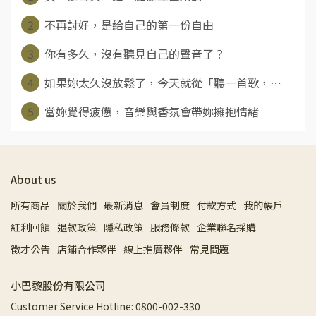
2
不再討好，是給自己的第一份自由
3
你有多久，沒有聽見自己的聲音了？
4
如果妳太久沒放鬆了，今天就從「聽一首歌，⋯
5
當妳覺得疲憊，音樂與香氛會帶妳擁抱情緒
About us
所有商品
關於我們
最新消息
會員制度
付款方式
我的帳戶
紅利回饋
退款政策
隱私政策
服務條款
企業聯名採購
徵才公告
店鋪合作夥伴
線上推廣夥伴
常見問題
小巴黎股份有限公司
Customer Service Hotline: 0800-002-330