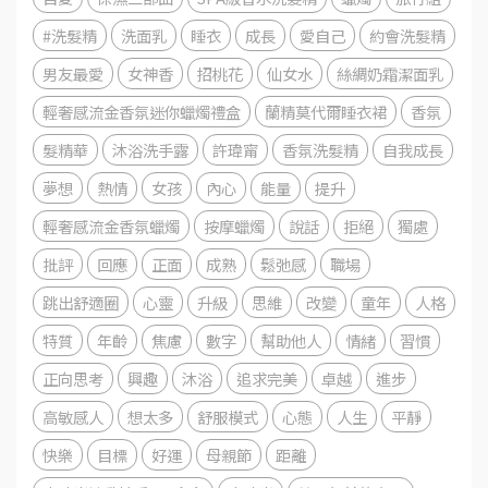
#洗髮精
洗面乳
睡衣
成長
愛自己
約會洗髮精
男友最愛
女神香
招桃花
仙女水
絲綢奶霜潔面乳
輕奢感流金香氛迷你蠟燭禮盒
蘭精莫代爾睡衣裙
香氛
髮精華
沐浴洗手露
許瑋甯
香氛洗髮精
自我成長
夢想
熱情
女孩
內心
能量
提升
輕奢感流金香氛蠟燭
按摩蠟燭
說話
拒絕
獨處
批評
回應
正面
成熟
鬆弛感
職場
跳出舒適圈
心靈
升級
思維
改變
童年
人格
特質
年齡
焦慮
數字
幫助他人
情緒
習慣
正向思考
興趣
沐浴
追求完美
卓越
進步
高敏感人
想太多
舒服模式
心態
人生
平靜
快樂
目標
好運
母親節
距離