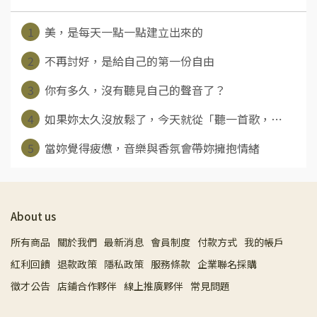
1
美，是每天一點一點建立出來的
2
不再討好，是給自己的第一份自由
3
你有多久，沒有聽見自己的聲音了？
4
如果妳太久沒放鬆了，今天就從「聽一首歌，⋯
5
當妳覺得疲憊，音樂與香氛會帶妳擁抱情緒
About us
所有商品
關於我們
最新消息
會員制度
付款方式
我的帳戶
紅利回饋
退款政策
隱私政策
服務條款
企業聯名採購
徵才公告
店鋪合作夥伴
線上推廣夥伴
常見問題