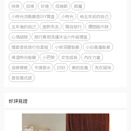
快樂
目標
好運
母親節
距離
小時光流動擴香DIY寶盒
小時光
給五年前的自己
五年後的自己
面對失去
獨自旅行
週間啟示錄
心情語錄
旅行專用洗護沐浴六件組禮盒
寵愛香氛旅行包套組
小棕深層髮膜
小白黃護髮素
青澀時光髮膜
小巴黎
女性成長
內在力量
音樂療癒
平價香水
討好
美的定義
洗衣凝珠
香氛儀式感
好評見證