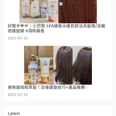
好幫手🧡🤎｜小巴黎 SPA級香水護色賦活洗髮精/深層
修護髮膜 #清新晨香
2025-03-10
避免變成稻草髮！染後護髮技巧+產品推薦✨
2025-03-10
Latest