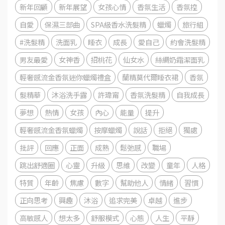
新年回顧
新年展望
女孩心情
香氛生活
香氛控
自愛
保濕三部曲
SPA級香水洗髮精
蠟燭
旅行組
#洗髮精
洗面乳
睡衣
成長
愛自己
約會洗髮精
男友最愛
女神香
招桃花
仙女水
絲綢奶霜潔面乳
輕奢感流金香氛迷你蠟燭禮盒
蘭精莫代爾睡衣裙
香氛
髮精華
沐浴洗手露
許瑋甯
香氛洗髮精
自我成長
夢想
熱情
女孩
內心
能量
提升
輕奢感流金香氛蠟燭
按摩蠟燭
說話
拒絕
獨處
批評
回應
正面
成熟
鬆弛感
職場
跳出舒適圈
心靈
升級
思維
改變
童年
人格
特質
年齡
焦慮
數字
幫助他人
情緒
習慣
正向思考
興趣
沐浴
追求完美
卓越
進步
高敏感人
想太多
舒服模式
心態
人生
平靜