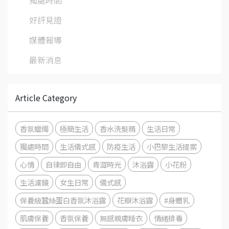
好評見證
媒體報導
最新消息
Article Category
香氛蠟燭
極簡生活
香水洗髮精
生活日常
獨處時間
生活儀式感
防疫生活
小巴黎生活提案
心情
自律即自由
青澀時光
沐浴露
小花粉
生活濾鏡
女生日常
儀式感
保養級蠶絲蛋白香氛沐浴露
花瓣沐浴露
#身體乳
肌膚保養
香氛保養
無感親膚睡衣
情緒排毒