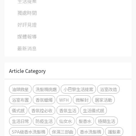
生活提案
獨處時間
好評見證
媒體報導
最新消息
Article Category
油頭救星
洗髮精挑選
小巴黎生活提案
浴室改造
浴室布置
香氛蠟燭
WFH
微解封
居家活動
儀式感
香氛控必收
香氛生活
生活儀式感
生活日常
防疫生活
仙女水
髮香水
極簡生活
SPA級香水洗髮精
保濕三部曲
香水洗髮精
護髮素