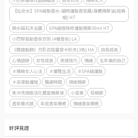
【仙女水】SPA級髮香水-縮時護髮香氛霧/身體精華油(經典
組) HT
鎖水磁石沐浴露
SPA級極致修護髮精華30ml HT
小巴黎首創香氛衣架 (4種香氛) LA
《韓國髮飾》方形百搭霍麥卡抓夾(3色) HA
自我成長
心情語錄
女性成長
表達技巧
情緒
五年後的自己
＃精緻女人心法
＃優雅生活
＃SPA級護髮
＃染漂髮護理
獨處時間
頭皮精華
免沖洗頭皮活化豐盈精華液
小金葉
母親節
香氛儀式感
年底香氛療癒
情緒香氛療癒
好評見證