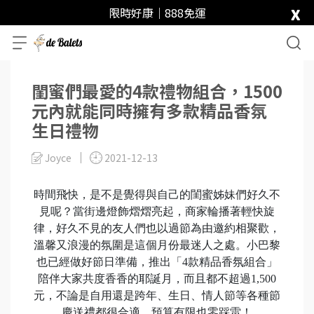
x
限時好康｜888免運
閨蜜們最愛的4款禮物組合，1500
元內就能同時擁有多款精品香氛
生日禮物
Joyce
2021-12-13
時間飛快，是不是覺得與自己的閨蜜姊妹們好久不
見呢？當街邊燈飾熠熠亮起，商家輪播著輕快旋
律，好久不見的友人們也以過節為由邀約相聚歡，
溫馨又浪漫的氛圍是這個月份最迷人之處。小巴黎
也已經做好節日準備，推出「4款精品香氛組合」
陪伴大家共度香香的耶誕月，而且都不超過1,500
元，不論是自用還是跨年、生日、情人節等各種節
慶送禮都很合適，預算有限也零踩雷！