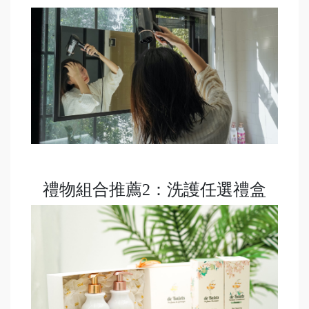
禮物組合推薦2：洗護任選禮盒