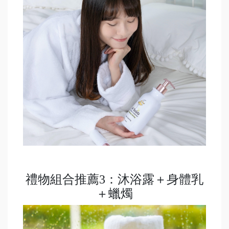
禮物組合推薦3：沐浴露＋身體乳
＋蠟燭