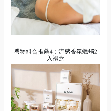
禮物組合推薦4：流感香氛蠟燭2
入禮盒