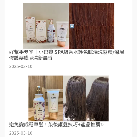
好幫手🧡🤎｜小巴黎 SPA級香水護色賦活洗髮精/深層
修護髮膜 #清新晨香
2025-03-10
避免變成稻草髮！染後護髮技巧+產品推薦✨
2025-03-10