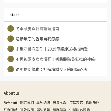
Latest
1
冬季頭皮與髮質護理指南
2
迎接年底的香氛自我療癒
3
多重好禮寵愛你｜2025母親節送禮指南登⋯
4
不再被頭皮痘痘煩死！香民體驗員狂推的神級⋯
5
從堅韌到優雅：打造精緻女人的細節心法
About us
所有商品
關於我們
最新消息
會員制度
付款方式
我的帳戶
紅利回饋
退款政策
隱私政策
服務條款
企業聯名採購