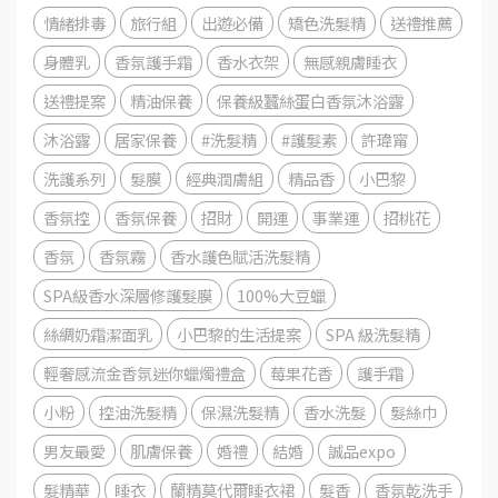
情緒排毒
旅行組
出遊必備
矯色洗髮精
送禮推薦
身體乳
香氛護手霜
香水衣架
無感親膚睡衣
送禮提案
精油保養
保養級蠶絲蛋白香氛沐浴露
沐浴露
居家保養
#洗髮精
#護髮素
許瑋甯
洗護系列
髮膜
經典潤膚組
精品香
小巴黎
香氛控
香氛保養
招財
開運
事業運
招桃花
香氛
香氛霧
香水護色賦活洗髮精
SPA級香水深層修護髮膜
100%大豆蠟
絲綢奶霜潔面乳
小巴黎的生活提案
SPA 級洗髮精
輕奢感流金香氛迷你蠟燭禮盒
莓果花香
護手霜
小粉
控油洗髮精
保濕洗髮精
香水洗髮
髮絲巾
男友最愛
肌膚保養
婚禮
結婚
誠品expo
髮精華
睡衣
蘭精莫代爾睡衣裙
髮香
香氛乾洗手