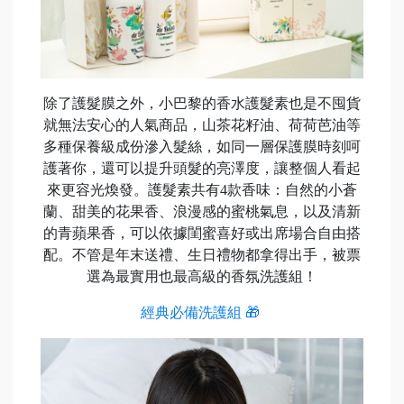
除了護髮膜之外，小巴黎的香水護髮素也是不囤貨
就無法安心的人氣商品，山茶花籽油、荷荷芭油等
多種保養級成份滲入髮絲，如同一層保護膜時刻呵
護著你，還可以提升頭髮的亮澤度，讓整個人看起
來更容光煥發。護髮素共有4款香味：自然的小蒼
蘭、甜美的花果香、浪漫感的蜜桃氣息，以及清新
的青蘋果香，可以依據閨蜜喜好或出席場合自由搭
配。不管是年末送禮、生日禮物都拿得出手，被票
選為最實用也最高級的香氛洗護組！
經典必備洗護組 🎁