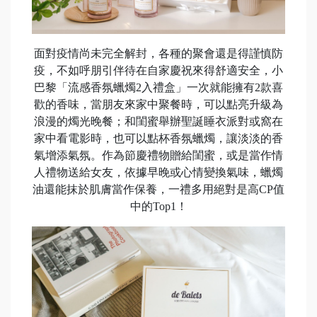
面對疫情尚未完全解封，各種的聚會還是得謹慎防
疫，不如呼朋引伴待在自家慶祝來得舒適安全，小
巴黎「流感香氛蠟燭2入禮盒」一次就能擁有2款喜
歡的香味，當朋友來家中聚餐時，可以點亮升級為
浪漫的燭光晚餐；和閨蜜舉辦聖誕睡衣派對或窩在
家中看電影時，也可以點杯香氛蠟燭，讓淡淡的香
氣增添氣氛。作為節慶禮物贈給閨蜜，或是當作情
人禮物送給女友，依據早晚或心情變換氣味，蠟燭
油還能抹於肌膚當作保養，一禮多用絕對是高CP值
中的Top1！