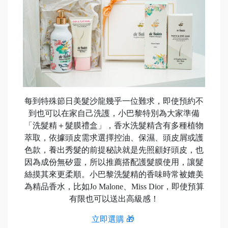
每到特殊節日美髮沙龍幾乎一位難求，即使預約不
到也可以在家自己洗護，小巴黎特別為大家準備
「洗髮精＋髮膜禮盒」，香水洗髮精含有多種植物
萃取，依據頭皮需求選擇控油、保濕、頭皮屑或護
色款，養出秀髮的前提秘訣就是先照顧好頭皮，也
因為成份無矽靈，所以推薦搭配護髮膜使用，讓髮
絲摸其來更柔順。小巴黎洗髮精的香味時常被媲美
為精品香水，比如Jo Malone、Miss Dior，即使預算
有限也可以送出高級感！
立即選購 🎁