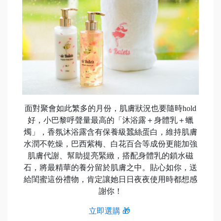
面對聚會如此繁多的月份，肌膚狀況也要隨時hold
好，小巴黎呼聲量最高的「沐浴露＋身體乳＋蠟
燭」，香氛沐浴露含有保養級蠶絲蛋白，維持肌膚
水潤不乾燥，巴西紫梅、白花百合等成份更能加強
肌膚代謝、幫助提亮緊緻，搭配身體乳的鎖水磁
石，將最精華的養分留於肌膚之中。貼心如你，送
給閨蜜這份禮物，肯定讓她日日夜夜使用時都想感
謝你！
立即選購 🎁