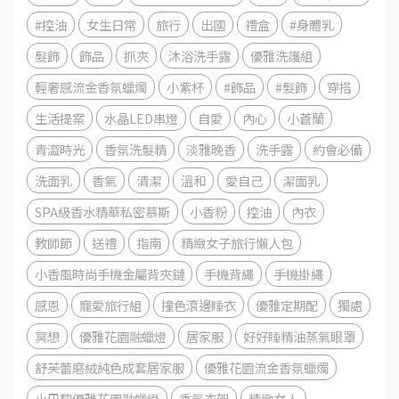
#控油
女生日常
旅行
出國
禮盒
#身體乳
髮飾
飾品
抓夾
沐浴洗手露
優雅洗護組
輕奢感流金香氛蠟燭
小紫杯
#飾品
#髮飾
穿搭
生活提案
水晶LED串燈
自愛
內心
小蒼蘭
青澀時光
香氛洗髮精
淡雅晚香
洗手露
約會必備
洗面乳
香氣
清潔
溫和
愛自己
潔面乳
SPA級香水精華私密慕斯
小香粉
控油
內衣
教師節
送禮
指南
精緻女子旅行懶人包
小香風時尚手機金屬背夾鏈
手機背繩
手機掛繩
感恩
寵愛旅行組
撞色滾邊睡衣
優雅定期配
獨處
冥想
優雅花園融蠟燈
居家服
好好睡精油蒸氣眼罩
舒芙蕾磨絨純色成套居家服
優雅花園流金香氛蠟燭
小巴黎優雅花園融蠟燈
香氛衣架
精緻女人