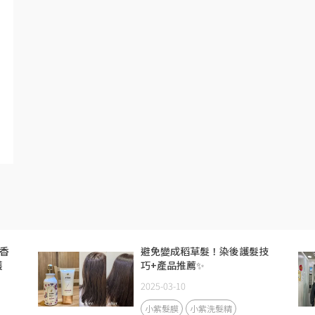
級香
避免變成稻草髮！染後護髮技
護
巧+產品推薦✨
2025-03-10
小紫髮膜
小紫洗髮精