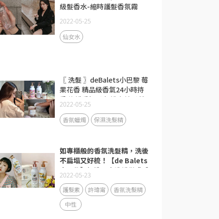
級髮香水-縮時護髮香氛霧
2022-05-25
仙女水
〖 洗髮 〗deBalets小巴黎 莓
果花香 精品級香氣24小時持
香 修護受損髮 打造女神髮質
2022-05-25
｜開箱
香氛蠟燭
保濕洗髮精
如專櫃般的香氛洗髮精，洗後
不扁塌又好梳！【de Balets
小巴黎】打造居家洗護儀式感
2022-05-23
護髮素
許瑋甯
香氛洗髮精
中性