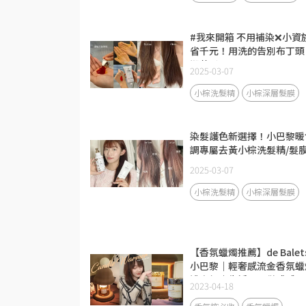
#我來開箱 不用補染❌小資
省千元！用洗的告別布丁頭
褪黃髮
2025-03-07
小棕洗髮精
小棕深層髮膜
染髮護色新選擇！小巴黎暖
調專屬去黃小棕洗髮精/髮
2025-03-07
小棕洗髮精
小棕深層髮膜
【香氛蠟燭推薦】de Balet
小巴黎｜輕奢感流金香氛蠟
禮盒組｜生活需要儀式感
2023-04-18