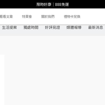
限時好康｜888免運
看看文章
特賣會
關於我們
禮物卡兌換
生活提案
獨處時間
好評見證
媒體報導
最新消息