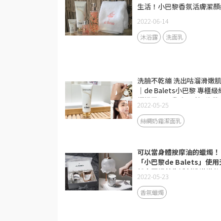
生活！小巴黎香氛活膚潔顏
2022-06-14
沐浴露
洗面乳
洗臉不乾繃 洗出咕溜滑嫩
｜de Balets小巴黎 專櫃級
綢奶霜潔面乳 鼠尾草&海鹽
2022-05-25
洗面乳推薦
絲綢奶霜潔面乳
可以當身體按摩油的蠟燭！
「小巴黎de Balets」使用
然大豆蠟替生活創造滿滿的
2022-05-23
式感
香氛蠟燭