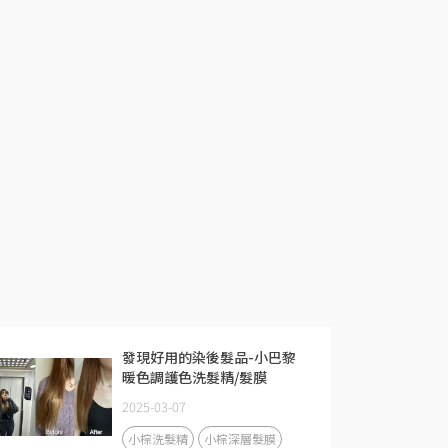
發現好用的染後髮品-小巴黎
暖色調護色洗髮精/髮膜
2025-03-07
小棕洗髮精
小棕深層髮膜