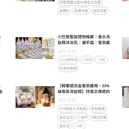
保養級蠶絲蛋白香氛沐浴露
身體乳
肌膚保養
香氛保養
巴
小巴黎聖誕禮物推薦｜香水洗
護
髮精沐浴乳｜護手霜｜香氛蠟
澤
燭｜
2021-11-03
72小時保濕
小花粉
小粉
保濕洗髮精
果
【輕奢感流金香氛蠟燭、SPA
金
級香氛洗髮精】持香又療癒的
-
香氣超迷人，用香氛替居家生
2021-11-02
活打造更舒服的療癒空間！
SPA級香水洗髮精
香氛蠟燭
香氛生活
小金杯
精油保養
香氛控
小粉