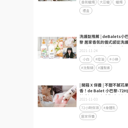
香氛蠟燭
大豆蠟
蠟燭
禮盒
洗護髮推薦 | deBalets小
黎 居家香氛的儀式感從洗
髮開始 讓髮絲充滿柔順光
2021-11-24
小白
#控油
#小綠
#洗髮精
#護髮素
| 開箱 X 保養 | 不甜不膩花
香！de Balet 小巴黎-72H
萃香氛保濕身體乳(小金粉)
2021-11-03
青澀時光
72小時保濕
#身體乳
居家保養