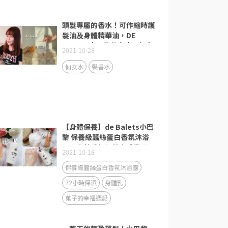
頭髮專屬的香水！可作縮時護
髮油及身體精華油，DE
BALETS小巴黎仙女水，輕奢
2021-10-28
自然髮香水
仙女水
髮香水
【身體保養】de Balets小巴
黎 保養級蠶絲蛋白香氛沐浴
露｜金萃香氛保養身體乳 ｜
2021-10-18
從沐浴開始愛自己 打造生活
的儀式感
保養級蠶絲蛋白香氛沐浴露
72小時保濕
身體乳
菓子的幸福週記