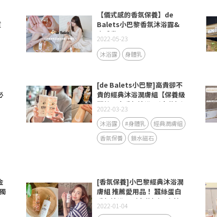
【儀式感的香氛保養】de
質
Balets小巴黎香氛沐浴露&
入
身體乳
2022-05-23
沐浴露
身體乳
[de Balets小巴黎]高貴卻不
必
貴的經典沐浴潤膚組【保養級
蠶絲蛋白香氛沐浴露(小花粉)/
2022-03-23
金萃香氛身體乳(小金粉)】禮
物首選
沐浴露
#身體乳
經典潤膚組
香氛保養
鎖水磁石
金
[香氛保養]小巴黎經典沐浴潤
獨
膚組 推薦愛用品！ 蠶絲蛋白
香氛沐浴露（小花粉） 金萃
2022-01-04
香氛保養身體乳（小金粉）