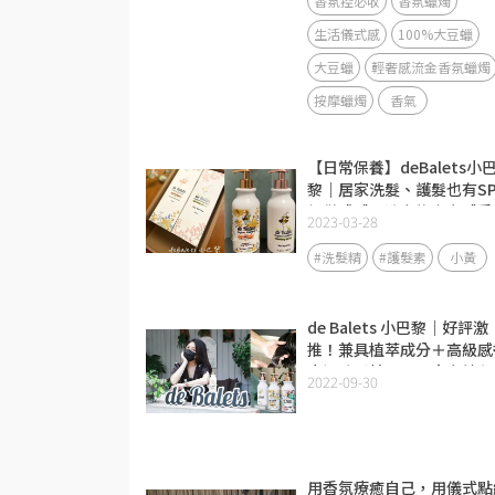
香氛控必收
香氛蠟燭
生活儀式感
100%大豆蠟
大豆蠟
輕奢感流金香氛蠟燭
按摩蠟燭
香氣
【日常保養】deBalets小
黎｜居家洗髮、護髮也有SP
級儀式感，洗完後少女感香
2023-03-28
延續
#洗髮精
#護髮素
小黃
de Balets 小巴黎｜好評激
推！兼具植萃成分＋高級感
水調洗髮精，回頭率女神必
2022-09-30
～❤
用香氛療癒自己，用儀式點