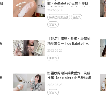
組
驗。deBalets小巴黎 ✨專櫃
級絲綢奶霜潔面乳-鼠尾草&海
2022-06-14
鹽
絲綢奶霜潔面乳
洗面乳
潔面乳
肌
【髮品】護髮、香氛、身體油
絲
精萃三合一｜de Balets小巴
｜
黎 縮時護髮香氛霧｜小巴黎
2022-05-25
仙女水開箱｜ 打造香氛生活
的儀式感！
仙女水
奶霜狀的泡沫讓我愛炸，洗臉
天
推薦【de Balets 小巴黎絲綢
儀
奶霜潔面乳】讓我的保養時光
2022-05-23
處處充滿儀式感！
潔面乳