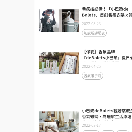
香氛控必備！「小巴黎de
Balets」首創香氛衣架ｘ
感親膚睡衣2.0，給你香甜
2022-05-23
夢的體驗
無感親膚睡衣
【保養】香氛品牌
『deBalets小巴黎』夏日
備！香氛潔淨護手霜
2022-04-25
香氛護手霜
小巴黎deBalets輕奢感流
香氛蠟燭，為居家生活添增
特品味與優雅氣息！
2022-03-17