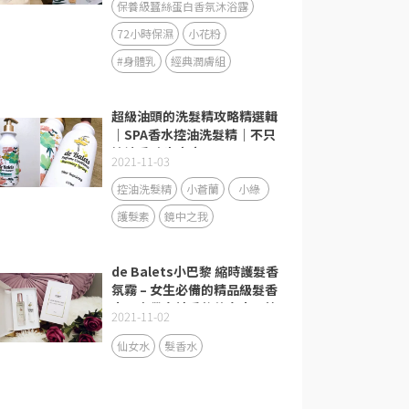
保養級蠶絲蛋白香氛沐浴露
72小時保濕
小花粉
#身體乳
經典潤膚組
超級油頭的洗髮精攻略精選輯
｜SPA香水控油洗髮精｜不只
控油香味也療癒
2021-11-03
控油洗髮精
小蒼蘭
小綠
護髮素
鏡中之我
de Balets小巴黎 縮時護髮香
氛霧 – 女生必備的精品級髮香
水、自帶女神香的仙女水、節
2021-11-02
日送禮最佳首選
仙女水
髮香水