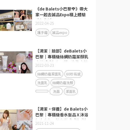
《de Balets小巴黎🌹》帶大
家一起去誠品Expo櫃上體驗
香氛生活
2022-04-25
護手霜
誠品expo
【清潔│臉部】deBalets小
巴黎║專櫃級絲綢奶霜潔顏乳
║質感香氛鼠尾草&海鹽║絲
2022-03-23
綢質地泡泡綿密
絲綢奶霜潔面乳
60秒有感
洗面乳
絲綢奶霜洗顏
洗面
潔面乳
【清潔。保養】de Balets小
巴黎｜專櫃級香水髮品Ｘ沐浴
組合｜每天擁有儀式感的香氛
2021-11-24
保養生活日常！