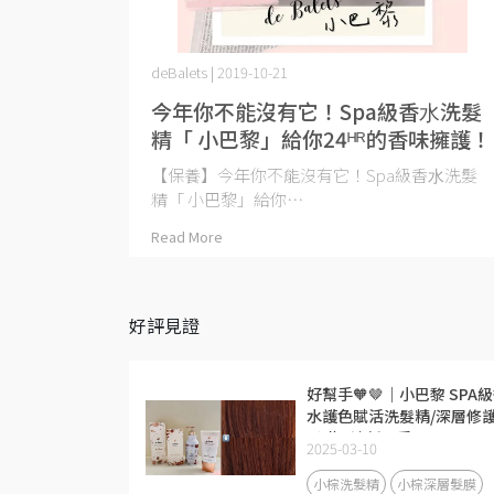
deBalets | 2019-10-21
今年你不能沒有它！Spa級香⽔洗髮
精「 小巴黎」給你24ᴴᴿ的香味擁護！
【保養】今年你不能沒有它！Spa級香⽔洗髮
精「 小巴黎」給你⋯
Read More
好評見證
好幫手🧡🤎｜小巴黎 SPA
水護色賦活洗髮精/深層修
髮膜 #清新晨香
2025-03-10
小棕洗髮精
小棕深層髮膜