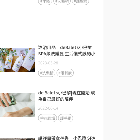
#小綠
#洗髮精
#護髮素
沐浴用品｜deBalets小巴黎
SPA級洗護髮 生活儀式感的小
秘密，SPA級香水洗髮、護髮
2023-03-28
推薦！
#洗髮精
#護髮素
de Balets小巴黎|現在開始 成
為自己最好的陪伴
2022-06-14
香氛蠟燭
護手霜
讓妳自帶女神香｜小巴黎 SPA