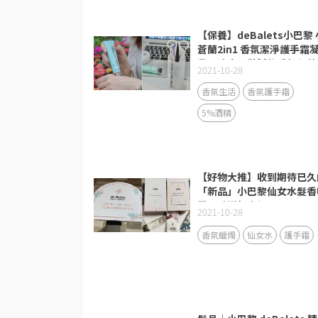
【保養】deBalets小巴黎 
蒼蘭2in1 香氛潔淨護手霜
乳。清爽不黏膩的香氛保養
2021-10-28
香氛生活
香氛護手霜
5%酒精
【好物大推】收到期待已久
「新品」小巴黎仙女水髮香
霧！味道超高級！
2021-10-28
香氛蠟燭
仙女水
護手霜