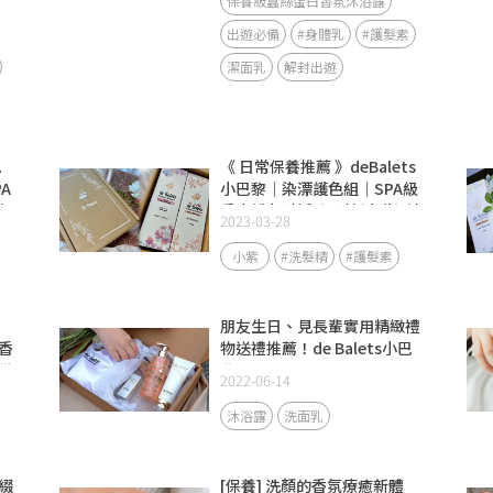
素-莓果花香｜SPA級頭皮護
保養級蠶絲蛋白香氛沐浴露
理｜從頭皮到每一根髮絲都好
出遊必備
#身體乳
#護髮素
享受～
潔面乳
解封出遊
巴
《 日常保養推薦 》deBalets
A
小巴黎｜染漂護色組｜SPA級
氛
香水護色賦活洗髮精(小紫)-淡
2023-03-28
雅晚香｜SPA級香水修復護髮
素-莓果花香｜SPA級頭皮護
小紫
#洗髮精
#護髮素
理｜從頭皮到每一根髮絲都好
享受～
朋友生日、見長輩實用精緻禮
香
物送禮推薦！de Balets小巴
備
黎
2022-06-14
沐浴露
洗面乳
綴
[保養] 洗顏的香氛療癒新體