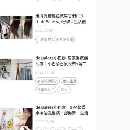
維持秀麗髮色就靠它們🧚‍♀️✨｜
ft. deBalets小巴黎 #生活儀
式提案
2025-03-07
小紫髮膜
小紫洗髮精
de Balets小巴黎-居家香氛儀
式感｜小巴黎香氛衣架+第二
代親膚睡衣三件組心得分享♥
2023-04-18
小巴黎睡衣三件組/睡衣推薦/
香氛睡衣
無感親膚睡衣
香氛生活
香氛乾洗手
睡衣
de Balets小巴黎｜SPA級香
水控油洗髮精、護髮素｜生活
需要儀式感
2023-03-28