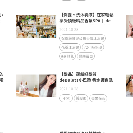
小
【保養。洗沐乳液】在家輕鬆
凝
享受頂級精品香氛SPA｜ de
Balets小巴黎｜蠶絲蛋白香
2021-10-28
氛沐浴露、72H金萃香氛保濕
身體乳(青澀時光)
保養級蠶絲蛋白香氛沐浴露
花瓣沐浴露
72小時保濕
#身體乳
蠶絲蛋白
的
【髮品】蓬鬆好髮質｜
噴
deBalets小巴黎 香水護色洗
髮精、香水修復護髮素｜染髮
2021-10-28
推薦洗髮精
小紫
護髮素
莓果花香