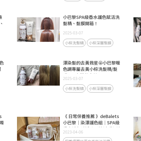
族
小巴黎SPA級香水護色賦活洗
、
髮精、髮膜開箱！
2025-03-07
小棕洗髮精
小棕深層髮膜
色
漂染髮的去黃救星🤩小巴黎暖
膜
色調專屬去黃小棕洗髮精/髮
膜 #電力滿格密技
2025-03-07
小棕洗髮精
小棕深層髮膜
s
《 日常保養推薦 》deBalets
燭
小巴黎｜染漂護色組｜SPA級
香水護色賦活洗髮精(小紫)-淡
2023-04-06
雅晚香｜SPA級香水修復護髮