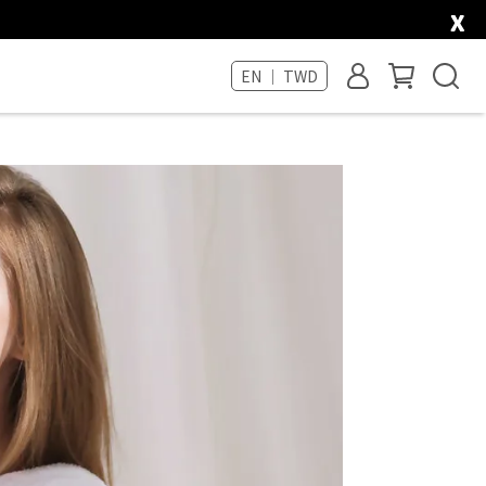
x
EN ｜ TWD