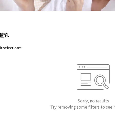
體乳
lt selection
Sorry, no results
Try removing some filters to see