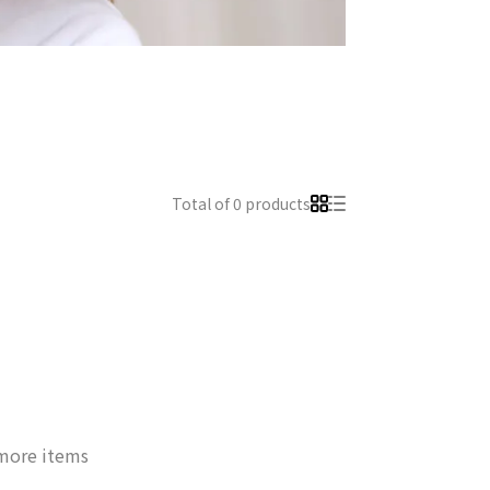
Total of 0 products
 more items