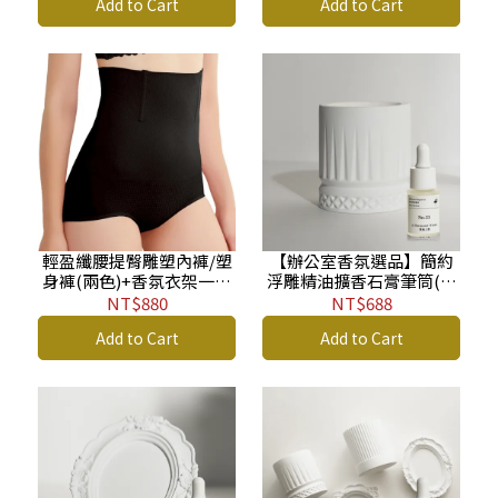
Add to Cart
Add to Cart
輕盈纖腰提臀雕塑內褲/塑
【辦公室香氛選品】簡約
身褲(兩色)+香氛衣架一入
浮雕精油擴香石膏筆筒(冰
禮盒(香味隨機)
紋/扇紋)
NT$880
NT$688
Add to Cart
Add to Cart