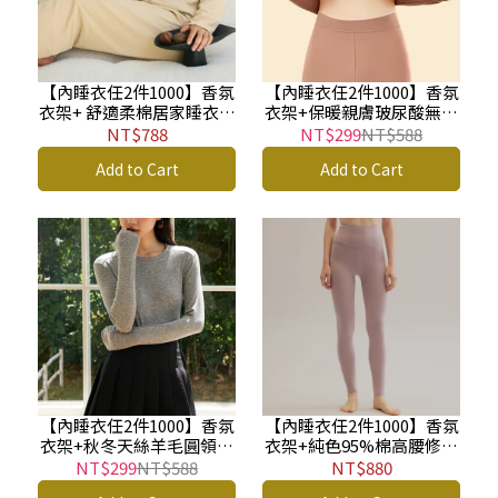
【內睡衣任2件1000】香氛
【內睡衣任2件1000】香氛
衣架+ 舒適柔棉居家睡衣套
衣架+保暖親膚玻尿酸無痕
裝-附胸墊(二色)
打底套裝(單色)
NT$788
NT$299
NT$588
Add to Cart
Add to Cart
【內睡衣任2件1000】香氛
【內睡衣任2件1000】香氛
衣架+秋冬天絲羊毛圓領保
衣架+純色95%棉高腰修身
暖純色针織衫(單色)
內搭褲(單色)
NT$299
NT$588
NT$880