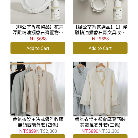
【辦公室香氛選品】花卉
【辦公室香氛選品1+1】浮
浮雕精油擴香石膏置物盤
雕精油擴香石膏文具收納
(橢圓/圓形)
(筆筒/小置物盤)
NT$688
NT$688
Add to Cart
Add to Cart
香氛衣架＋法式優雅收腰
香氛衣架＋都會摩登西裝
無領西裝外套(四色)
剪裁風衣外套(二色)
NT$899
NT$2,300
NT$899
NT$2,300