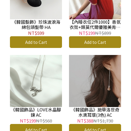
《韓國髮飾》珍珠波浪海
【內睡衣任2件1000】香氛
綿包頭髮帶 HA
衣架+類莫代爾優雅美背長
版睡衣裙(四色) SW
NT$599
NT$199
NT$899
Add to Cart
Add to Cart
《韓國飾品》LOVE水晶腳
《韓國飾品》施華洛世奇
鍊 AC
水滴耳環(3色) AC
NT$199
NT$560
NT$388
NT$1,730
Add to Cart
Add to Cart