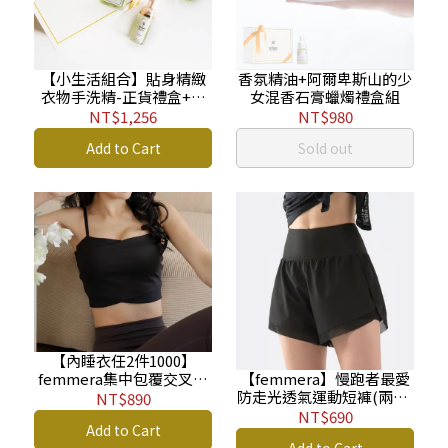
【小生活組合】貼身精緻
香氛精油+阿爾卑斯山的少
衣物手洗精-正貨禮盒+補
女混香石膏蠟燭禮盒組
充包(贈旅行瓶) LDC
NT$1,256
NT$980
Add to Cart
Sold out
【內睡衣任2件1000】
femmera集中包覆交叉細
【femmera】慢跑者最愛
肩運動內衣 UW
防走光透氣運動短褲(兩色)
NT$890
SW
NT$690
Add to Cart