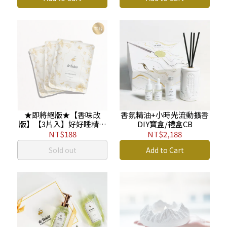
★即將絕版★【香味改
香氛精油+小時光流動擴香
版】【3片入】好好睡精油
DIY寶盒/禮盒CB
蒸氣眼罩-No.7 青澀時光
NT$188
NT$2,188
LA
Sold out
Add to Cart