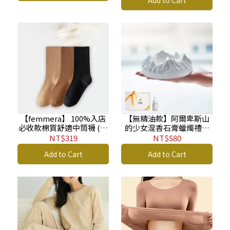
Add to Cart
【femmera】 100%入店
【無精油款】阿爾卑斯山
必收款棉質舒適中筒襪 (三
的少女混香石膏蠟燭禮盒
入組) SW
組
NT$319
NT$580
Add to Cart
Add to Cart