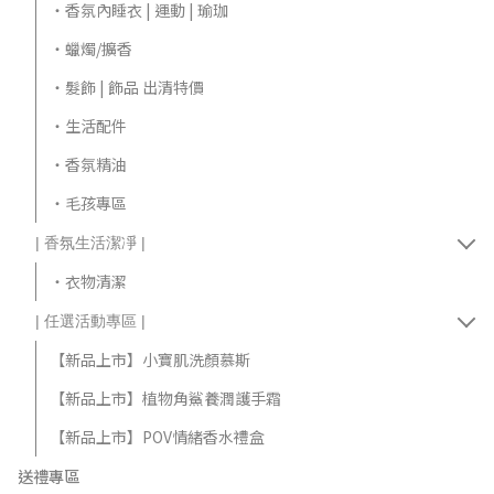
‧香氛內睡衣 | 運動 | 瑜珈
‧蠟燭/擴香
‧髮飾 | 飾品 出清特價
‧生活配件
‧香氛精油
‧毛孩專區
| 香氛生活潔凈 |
‧衣物清潔
| 任選活動專區 |
【新品上市】小寶肌洗顏慕斯
【新品上市】植物角鯊養潤護手霜
【新品上市】POV情緒香水禮盒
送禮專區