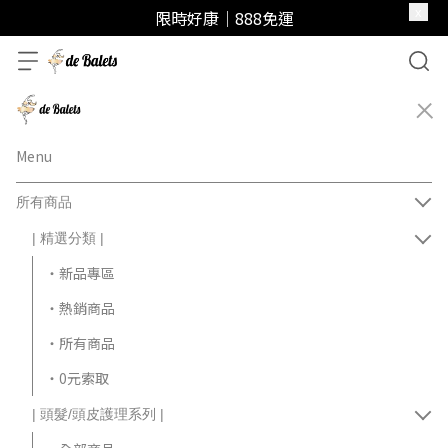
x
限時好康｜888免運
Menu
所有商品
| 精選分類 |
‧新品專區
‧熱銷商品
‧所有商品
‧0元索取
| 頭髮/頭皮護理系列 |