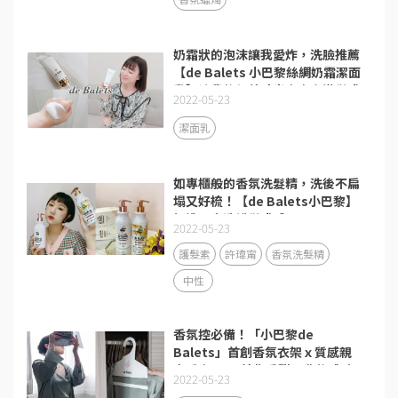
奶霜狀的泡沫讓我愛炸，洗臉推薦
【de Balets 小巴黎絲綢奶霜潔面
乳】讓我的保養時光處處充滿儀式
2022-05-23
感！
潔面乳
如專櫃般的香氛洗髮精，洗後不扁
塌又好梳！【de Balets小巴黎】
打造居家洗護儀式感
2022-05-23
護髮素
許瑋甯
香氛洗髮精
中性
香氛控必備！「小巴黎de
Balets」首創香氛衣架ｘ質感親
膚睡衣2.0，給你香甜入夢的體驗
2022-05-23