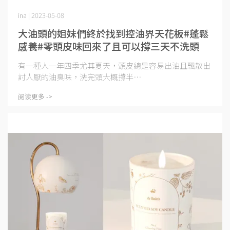
ina | 2023-05-08
大油頭的姐妹們終於找到控油界天花板#蓬鬆
感養#零頭皮味回來了且可以撐三天不洗頭
有一種人一年四季尤其夏天，頭皮總是容易出油且飄散出
討人厭的油臭味，洗完頭大概撐半⋯
阅读更多 ->