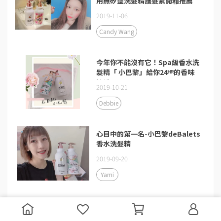
用無矽靈洗髮精護髮素開箱推薦
2019-11-06
Candy Wang
今年你不能沒有它！Spa級香⽔洗
髮精「 小巴黎」給你24ᴴᴿ的香味
擁護！
2019-10-21
Debbie
心目中的第一名-小巴黎deBalets
香水洗髮精
2019-09-20
Yami
五款非買不可的平價香水洗髮精護
髮素開箱推薦：de Balets 小巴