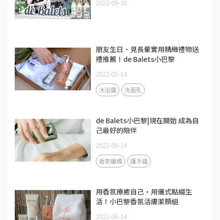
2022-09-30
朋友生日、見長輩實用精緻禮物送
禮推薦！de Balets小巴黎
2022-06-14
沐浴露
洗面乳
de Balets小巴黎|現在開始 成為自
己最好的陪伴
2022-06-14
香氛蠟燭
護手霜
用香氛療癒自己，用儀式點綴生
活！小巴黎香氛活膚潔顏組
2022-06-14