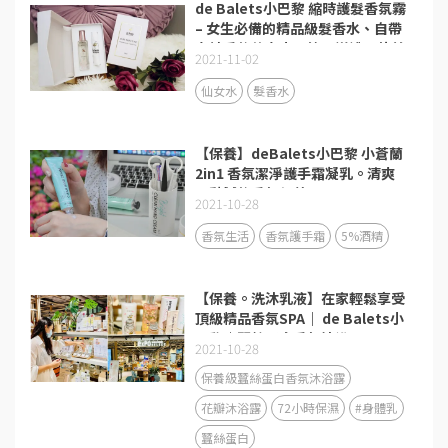
de Balets小巴黎 縮時護髮香氛霧
– 女生必備的精品級髮香水、自帶
女神香的仙女水、節日送禮最佳首
2021-11-02
選
仙女水
髮香水
【保養】deBalets小巴黎 小蒼蘭
2in1 香氛潔淨護手霜凝乳。清爽
不黏膩的香氛保養
2021-10-28
香氛生活
香氛護手霜
5%酒精
【保養。洗沐乳液】在家輕鬆享受
頂級精品香氛SPA｜ de Balets小
巴黎｜蠶絲蛋白香氛沐浴露、72H
2021-10-28
金萃香氛保濕身體乳(青澀時光)
保養級蠶絲蛋白香氛沐浴露
花瓣沐浴露
72小時保濕
#身體乳
蠶絲蛋白