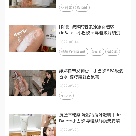
沐浴露
洗面乳
[保養] 洗顏的香氛療癒新體驗。
deBalets小巴黎 ✨專櫃級絲綢奶
霜潔面乳-鼠尾草&海鹽
2022-06-14
絲綢奶霜潔面乳
洗面乳
潔面乳
讓妳自帶女神香｜小巴黎 SPA級髮
香水-縮時護髮香氛霧
2022-05-25
仙女水
洗臉不乾繃 洗出咕溜滑嫩肌｜de
Balets小巴黎 專櫃級絲綢奶霜潔
面乳 鼠尾草&海鹽｜洗面乳推薦
2022-05-25