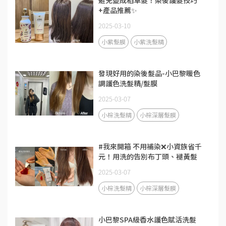
避免變成稻草髮！染後護髮技巧
+產品推薦✨
2025-03-10
小紫髮膜
小紫洗髮精
發現好用的染後髮品-小巴黎暖色
調護色洗髮精/髮膜
2025-03-07
小棕洗髮精
小棕深層髮膜
#我來開箱 不用補染❌小資族省千
元！用洗的告別布丁頭、褪黃髮
2025-03-07
小棕洗髮精
小棕深層髮膜
小巴黎SPA級香水護色賦活洗髮