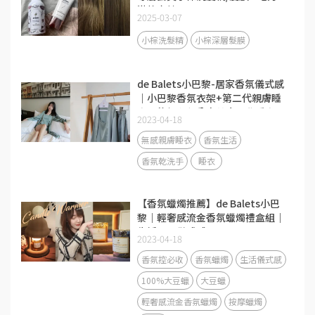
滿格密技
2025-03-07
小棕洗髮精
小棕深層髮膜
de Balets小巴黎-居家香氛儀式感
｜小巴黎香氛衣架+第二代親膚睡
衣三件組心得分享♥小巴黎睡衣三
2023-04-18
件組/睡衣推薦/香氛睡衣
無感親膚睡衣
香氛生活
香氛乾洗手
睡衣
【香氛蠟燭推薦】de Balets小巴
黎｜輕奢感流金香氛蠟燭禮盒組｜
生活需要儀式感
2023-04-18
香氛控必收
香氛蠟燭
生活儀式感
100%大豆蠟
大豆蠟
輕奢感流金香氛蠟燭
按摩蠟燭