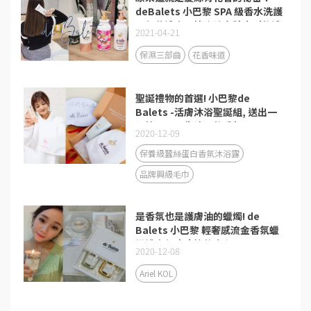
deBalets 小巴黎 SPA 級香水洗護
三部曲禮盒開箱｜讓女孩尖叫的禮
2021-04-21
物推薦
保濕三部曲
花香味道
聖誕禮物的首選! 小巴黎de
Balets -活膚沐浴聖誕組, 送出一
份簡單又不失浪漫的香氣吧❤
2020-12-09
保養級蠶絲蛋白香氛沐浴露
品牌興級毛巾
是香氛也是護膚油的蠟燭! de
Balets 小巴黎 輕奢感流金香氛蠟
燭禮盒組療癒妳的身心靈♡
2020-12-08
Ariel KOL