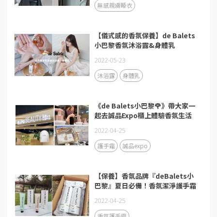
無感親膚睡衣
【儀式感的香氛保養】de Balets
小巴黎香氛沐浴露&身體乳
2022-05-23
沐浴露
身體乳
《de Balets小巴黎🌹》帶大家一
起去誠品Expo櫃上體驗香氛生活
2022-04-25
護手霜
誠品expo
【保養】香氛品牌『deBalets小
巴黎』夏日必備！香氛潔淨護手霜
2022-04-25
香氛護手霜