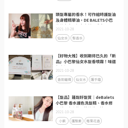
頭髮專屬的香水！可作縮時護髮油
及身體精華油，DE BALETS小巴
黎仙女水，輕奢自然髮香水
2021-10-28
仙女水
髮香水
【好物大推】收到期待已久的「新
品」小巴黎仙女水髮香噴霧！味道
超高級！
2021-10-28
香氛蠟燭
仙女水
護手霜
【髮品】蓬鬆好髮質｜deBalets
小巴黎 香水護色洗髮精、香水修
復護髮素｜染髮推薦洗髮精
2021-10-28
小紫
護髮素
莓果花香