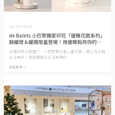
ina | 2023-04-24
de Balets 小巴黎獨家印花「優雅花園系列」
融蠟燈＆蠟燭限量登場！用優雅點亮你的生
活儀式感
快速的時代變遷下，人們更嚮往著心靈平衡、獨立自主與
生活美好。提倡優雅及生活美學的⋯
阅读更多 ->