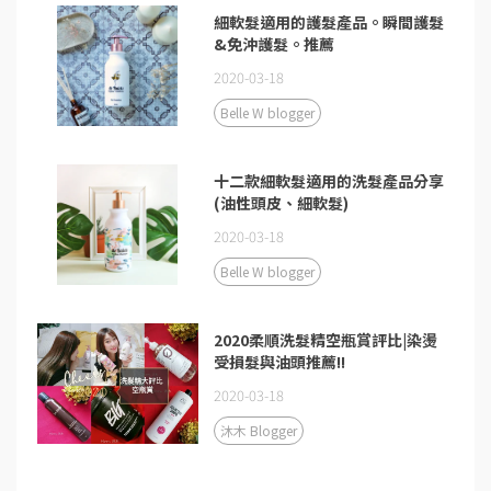
細軟髮適用的護髮產品。瞬間護髮
&免沖護髮。推薦
2020-03-18
Belle W blogger
十二款細軟髮適用的洗髮產品分享
(油性頭皮、細軟髮)
2020-03-18
Belle W blogger
2020柔順洗髮精空瓶賞評比|染燙
受損髮與油頭推薦!!
2020-03-18
沐木 Blogger