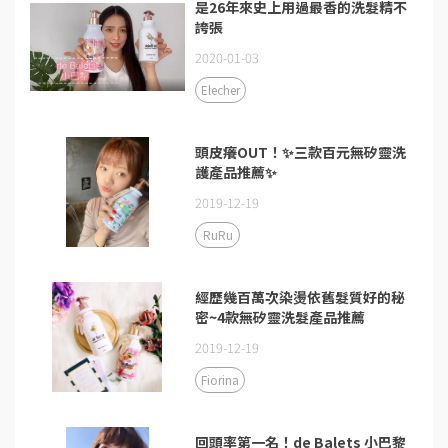
是26年來史上用過最香的洗髮精不
誇張
2020-01-03
Elecher
頭皮癢OUT！✨三款百元無矽靈洗
護產品推薦✨
2019-12-19
RuRu
經歷幾百萬次染燙依舊髮質好的秘
密~4款無矽靈洗髮產品推薦
2019-12-19
Fiorina
回頭率第一名！de Balets 小巴黎