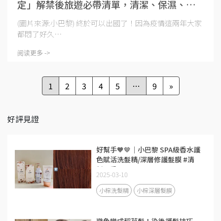
定」解禁後旅遊必帶清單，清潔、保濕、香
氛一包帶著走！
(圖片來源:小巴黎) 終於可以出國了！因為疫情這兩年大家
都悶了好久⋯
阅读更多 ->
1
2
3
4
5
…
9
»
好評見證
好幫手🧡🤎｜小巴黎 SPA級香水護
色賦活洗髮精/深層修護髮膜 #清
新晨香
2025-03-10
小棕洗髮精
小棕深層髮膜