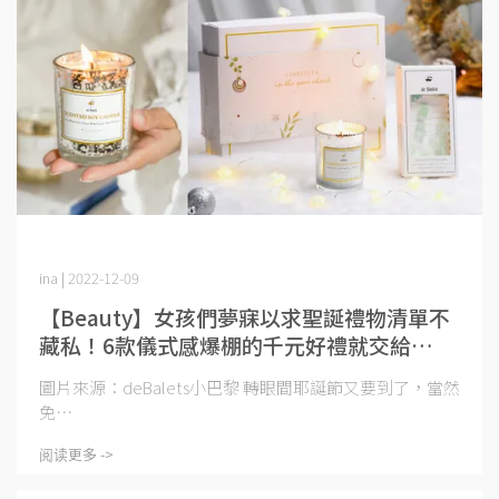
ina | 2022-12-09
【Beauty】女孩們夢寐以求聖誕禮物清單不
藏私！6款儀式感爆棚的千元好禮就交給
deBalets小巴黎！
圖片來源：deBalets小巴黎 轉眼間耶誕節又要到了，當然
免⋯
阅读更多 ->