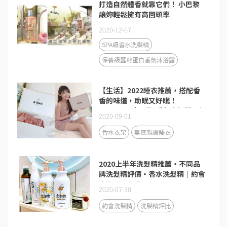
打造自然體香就靠它們！ 小巴黎
讓妳輕鬆擁有高回頭率
2020-12-07
SPA級香水洗髮精
保養級蠶絲蛋白香氛沐浴露
【生活】2022睡衣推薦，搭配香
香的味道，助眠又好眠！
deBalets小巴黎-香氛衣架搭配親
2020-09-01
膚睡衣組，生活的儀式感從享受睡
眠開始♥️
香水衣架
無感親膚睡衣
2020上半年洗髮精推薦・不同品
牌洗髮精評價・香水洗髮精｜約會
大作戰！必洗
2020-07-30
約會洗髮精
洗髮精評比