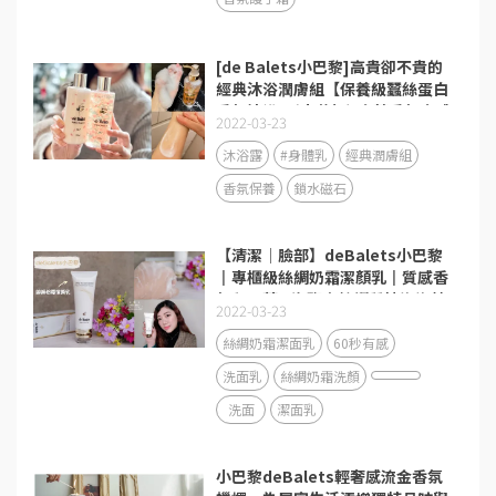
[de Balets小巴黎]高貴卻不貴的
經典沐浴潤膚組【保養級蠶絲蛋白
香氛沐浴露(小花粉)/金萃香氛身體
2022-03-23
乳(小金粉)】禮物首選
沐浴露
#身體乳
經典潤膚組
香氛保養
鎖水磁石
【清潔│臉部】deBalets小巴黎
║專櫃級絲綢奶霜潔顏乳║質感香
氛鼠尾草&海鹽║絲綢質地泡泡綿
2022-03-23
密
絲綢奶霜潔面乳
60秒有感
洗面乳
絲綢奶霜洗顏
洗面
潔面乳
小巴黎deBalets輕奢感流金香氛