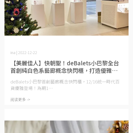
ina | 2022-12-22
【美麗佳人】快朝聖！deBalets小巴黎全台
首創純白色系藝廊概念快閃櫃，打造優雅感
官購物體驗
deBalets小巴黎首創藝廊概念快閃櫃，12/16統一時代百
貨優雅登場！為期1⋯
阅读更多 ->