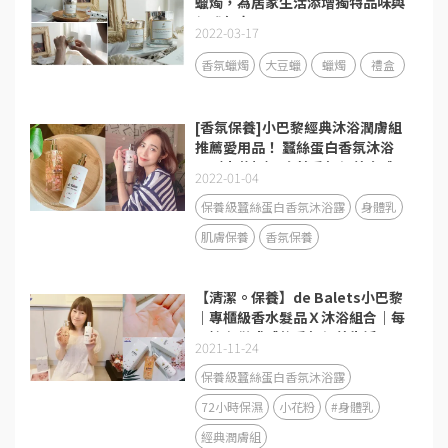
蠟燭，為居家生活添增獨特品味與
優雅氣息！
2022-03-17
香氛蠟燭
大豆蠟
蠟燭
禮盒
[香氛保養]小巴黎經典沐浴潤膚組
推薦愛用品！ 蠶絲蛋白香氛沐浴
露（小花粉） 金萃香氛保養身體
2022-01-04
乳（小金粉）
保養級蠶絲蛋白香氛沐浴露
身體乳
肌膚保養
香氛保養
【清潔。保養】de Balets小巴黎
｜專櫃級香水髮品Ｘ沐浴組合｜每
天擁有儀式感的香氛保養生活日
2021-11-24
常！
保養級蠶絲蛋白香氛沐浴露
72小時保濕
小花粉
#身體乳
經典潤膚組