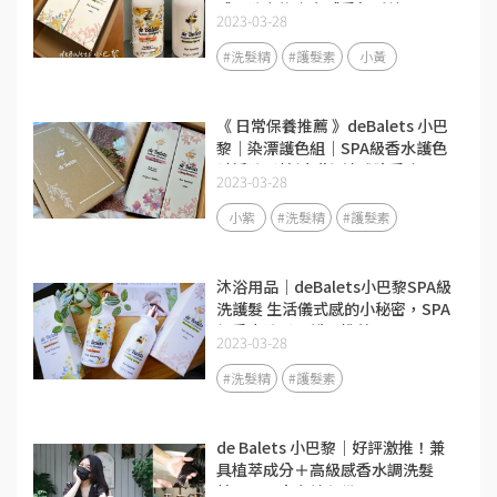
感，洗完後少女感香氛延續
2023-03-28
#洗髮精
#護髮素
小黃
《 日常保養推薦 》deBalets 小巴
黎｜染漂護色組｜SPA級香水護色
賦活洗髮精(小紫)-淡雅晚香｜SPA
2023-03-28
級香水修復護髮素-莓果花香｜
SPA級頭皮護理｜從頭皮到每一根
小紫
#洗髮精
#護髮素
髮絲都好享受～
沐浴用品｜deBalets小巴黎SPA級
洗護髮 生活儀式感的小秘密，SPA
級香水洗髮、護髮推薦！
2023-03-28
#洗髮精
#護髮素
de Balets 小巴黎｜好評激推！兼
具植萃成分＋高級感香水調洗髮
精，回頭率女神必備～❤