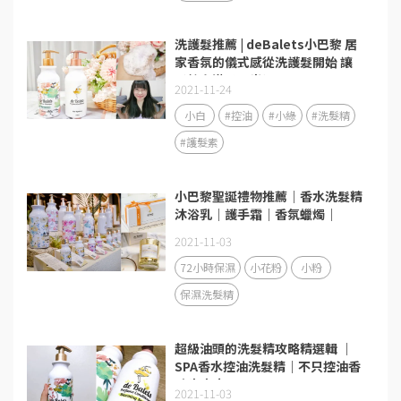
洗護髮推薦 | deBalets小巴黎 居
家香氛的儀式感從洗護髮開始 讓
髮絲充滿柔順光澤
2021-11-24
小白
#控油
#小綠
#洗髮精
#護髮素
小巴黎聖誕禮物推薦｜香水洗髮精
沐浴乳｜護手霜｜香氛蠟燭｜
2021-11-03
72小時保濕
小花粉
小粉
保濕洗髮精
超級油頭的洗髮精攻略精選輯 ｜
SPA香水控油洗髮精｜不只控油香
味也療癒
2021-11-03