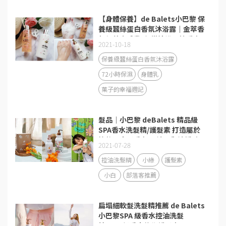
【身體保養】de Balets小巴黎 保
養級蠶絲蛋白香氛沐浴露｜金萃香
氛保養身體乳 ｜ 從沐浴開始愛自
2021-10-18
己 打造生活的儀式感
保養級蠶絲蛋白香氛沐浴露
72小時保濕
身體乳
菓子的幸福週記
髮品│小巴黎 deBalets 精品級
SPA香水洗髮精/護髮素 打造屬於
妳的迷人髮香 揮別油頭與油垢味!
2021-07-28
控油洗髮精
小綠
護髮素
小白
部落客推薦
扁塌細軟髮洗髮精推薦 de Balets
小巴黎SPA 級香水控油洗髮
精/SPA 級香水修復護髮素