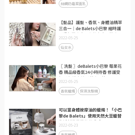
絲綢奶霜潔面乳
【髮品】護髮、香氛、身體油精萃
三合一｜de Balets小巴黎 縮時護
髮香氛霧｜小巴黎仙女水開箱｜
2022-05-25
打造香氛生活的儀式感！
仙女水
〖 洗髮 〗deBalets小巴黎 莓果花
香 精品級香氣24小時持香 修護受
損髮 打造女神髮質｜開箱
2022-05-25
香氛蠟燭
保濕洗髮精
可以當身體按摩油的蠟燭！「小巴
黎de Balets」使用天然大豆蠟替
生活創造滿滿的儀式感
2022-05-23
香氛蠟燭