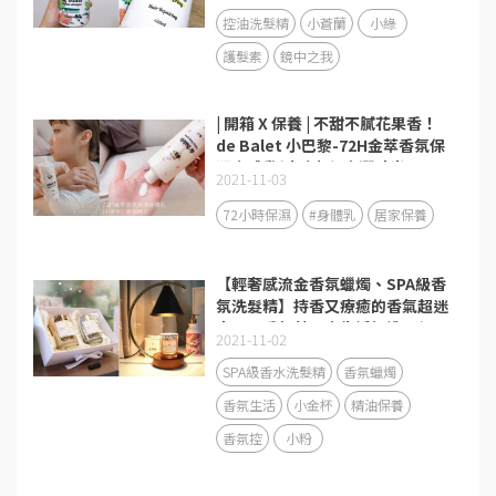
控油洗髮精
小蒼蘭
小綠
護髮素
鏡中之我
| 開箱 X 保養 | 不甜不膩花果香！
de Balet 小巴黎-72H金萃香氛保
濕身體乳(小金粉)-青澀時光
2021-11-03
72小時保濕
#身體乳
居家保養
【輕奢感流金香氛蠟燭、SPA級香
氛洗髮精】持香又療癒的香氣超迷
人，用香氛替居家生活打造更舒服
2021-11-02
的療癒空間！
SPA級香水洗髮精
香氛蠟燭
香氛生活
小金杯
精油保養
香氛控
小粉