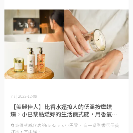
ina | 2022-12-09
【美麗佳人】比香水還撩人的低溫按摩蠟
燭，小巴黎點燃妳的生活儀式感，用香氣打
造內在平衡
身為儀式感代表的deBalets 小巴黎， 有一系列香氛保養
好物，其中經⋯