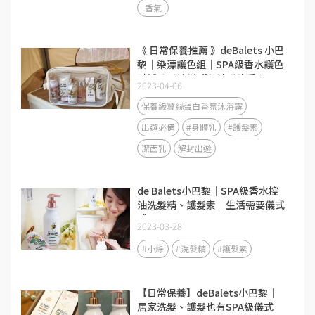
香氣
《 日常保養推薦 》deBalets 小巴
黎｜染漂護色組｜SPA級香水護色
賦活洗髮精(小紫)-淡雅晚香｜SPA
2023-04-06
級香水修復護髮素-莓果花香｜
SPA級頭皮護理｜從頭皮到每一根
保養級蠶絲蛋白香氛沐浴露
髮絲都好享受～
出遊必備
#身體乳
#護髮素
潔面乳
解封出遊
de Balets小巴黎｜SPA級香水控
油洗髮精、護髮素｜生活需要儀式
感
2023-03-28
#小綠
#洗髮精
#護髮素
【日常保養】deBalets小巴黎｜
居家洗髮、護髮也有SPA級儀式