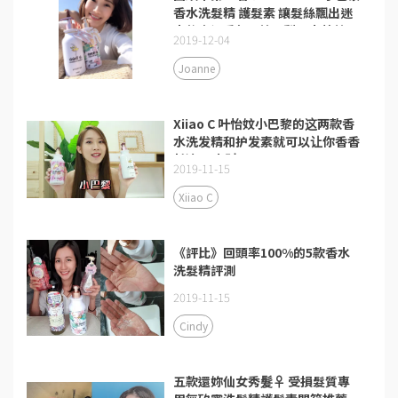
香水洗髮精 護髮素 讓髮絲飄出迷
人的幸福香氛❤英國梨＆小蒼蘭
2019-12-04
Joanne
Xiiao C 叶怡妏小巴黎的这两款香
水洗发精和护发素就可以让你香香
长达24小时！
2019-11-15
Xiiao C
《評比》回頭率100%的5款香水
洗髮精評測
2019-11-15
Cindy
五款還妳仙女秀髮‍♀ 受損髮質專