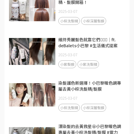
精、髮膜開箱！
2025-03-07
小棕洗髮精
小棕深層髮膜
維持秀麗髮色就靠它們🧚‍♀️✨｜ft.
deBalets小巴黎 #生活儀式提案
2025-03-07
小紫髮膜
小紫洗髮精
染髮護色新選擇！小巴黎暖色調專
屬去黃小棕洗髮精/髮膜
2025-03-07
小棕洗髮精
小棕深層髮膜
漂染髮的去黃救星🤩小巴黎暖色調
專屬去黃小棕洗髮精/髮膜 #電力