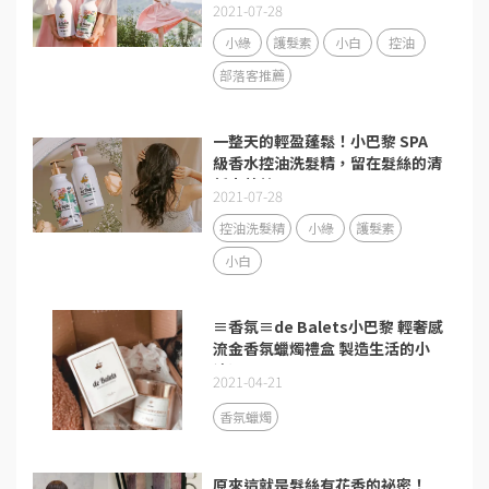
2021-07-28
小綠
護髮素
小白
控油
部落客推薦
一整天的輕盈蓬鬆！小巴黎 SPA
級香水控油洗髮精，留在髮絲的清
新小蒼蘭
2021-07-28
控油洗髮精
小綠
護髮素
小白
≡香氛≡de Balets小巴黎 輕奢感
流金香氛蠟燭禮盒 製造生活的小
浪漫
2021-04-21
香氛蠟燭
原來這就是髮絲有花香的祕密！