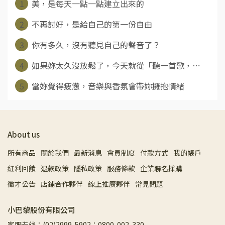
1
美，是每天一點一點建立出來的
2
不再討好，是給自己的第一份自由
3
你有多久，沒有聽見自己的聲音了？
4
如果妳太久沒放鬆了，今天就從「聽一首歌，⋯
5
當妳覺得疲憊，音樂與香氛會帶妳擁抱情緒
About us
所有商品
關於我們
最新消息
會員制度
付款方式
我的帳戶
紅利回饋
退款政策
隱私政策
服務條款
企業聯名採購
徵才公告
店鋪合作夥伴
線上推廣夥伴
常見問題
小巴黎股份有限公司
客服专线：(02)2999-5902；0800-002-330