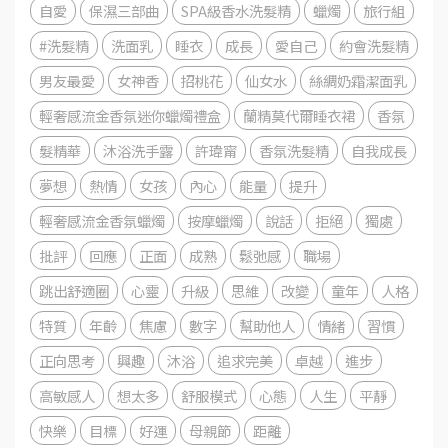
自愛
保濕三部曲
SPA級香水洗髮精
蠟燭
旅行組
#洗髮精
洗面乳
睡衣
成長
愛自己
約會洗髮精
男友最愛
女神香
招桃花
仙女水
絲綢奶霜潔面乳
輕奢感流金香氛迷你蠟燭禮盒
蘭精莫代爾睡衣裙
香氛
髮精華
沐浴洗手露
許瑋甯
香氛洗髮精
自我成長
夢想
熱情
女孩
內心
能量
提升
輕奢感流金香氛蠟燭
按摩蠟燭
說話
拒絕
獨處
批評
回應
正面
成熟
鬆弛感
職場
跳出舒適圈
心靈
升級
思維
改變
童年
人格
特質
年齡
焦慮
數字
幫助他人
情緒
習慣
正向思考
興趣
沐浴
追求完美
卓越
進步
高敏感人
想太多
舒服模式
心態
人生
平靜
快樂
目標
好運
母親節
距離