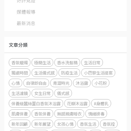
好評見證
媒體報導
最新消息
文章分類
香氛蠟燭
極簡生活
香水洗髮精
生活日常
獨處時間
生活儀式感
防疫生活
小巴黎生活提案
心情
自律即自由
青澀時光
沐浴露
小花粉
生活濾鏡
女生日常
儀式感
保養級蠶絲蛋白香氛沐浴露
花瓣沐浴露
#身體乳
肌膚保養
香氛保養
無感親膚睡衣
情緒排毒
新年回顧
新年展望
女孩心情
香氛生活
香氛控