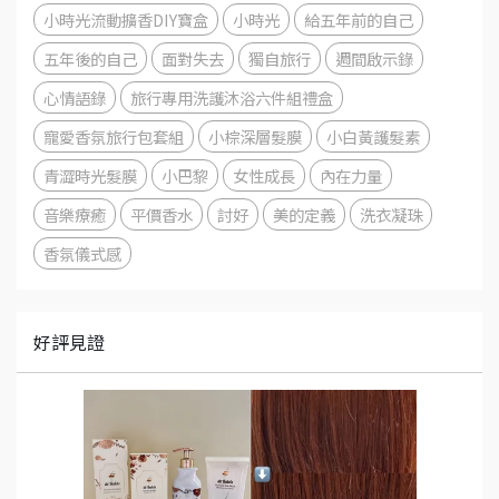
小時光流動擴香DIY寶盒
小時光
給五年前的自己
五年後的自己
面對失去
獨自旅行
週間啟示錄
心情語錄
旅行專用洗護沐浴六件組禮盒
寵愛香氛旅行包套組
小棕深層髮膜
小白黃護髮素
青澀時光髮膜
小巴黎
女性成長
內在力量
音樂療癒
平價香水
討好
美的定義
洗衣凝珠
香氛儀式感
好評見證