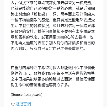
人，但接下來的階段或許更該去學習另一種成熟，
也就是能讓自己過得輕鬆一點的心態，就是近期網
路上討論的「鬆弛感」一詞，照字面上看好像給人
一種不積極懶散的感覺，但其實是更能坦然去接受
生活中發生的各種狀況，並且去相信每一個結果都
是最好的安排，對任何事情都不要抱有太多預設立
場和舊有的執念，試著用更chill的心態去看待，也
不用再太過度的去在乎別人對你的評價多和自己的
內心對話，只有自己肯定自己才是最重要的。
在歲月的淬練之中希望每個人都能做回心中那個最
嚮往的自己，雖然我們仍不得不生活在世俗的標準
之中但如果能以更多的鬆弛感去面對，相信既使面
對生命中的苦澀也能從容寬心許多。
(Source from pexels)
👉
逛逛官網