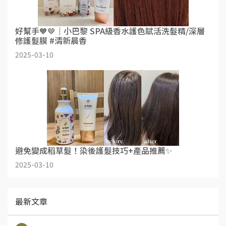
好幫手🧡🤎｜小巴黎 SPA級香水護色賦活洗髮精/深層
修護髮膜 #清新晨香
2025-03-10
避免變成稻草髮！染後護髮技巧+產品推薦✨
2025-03-10
最新文章