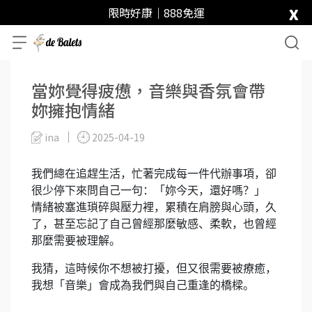
x
限時好康｜888免運
當妳覺得疲憊，音樂與香氛會帶
妳擁抱情緒
ina
2025-04-19
我們總在追趕生活，忙著完成每一件代辦事項，卻
很少停下來問自己一句：「妳今天，還好嗎？」
情緒被塞進瑣碎與壓力裡，累積在肩膀與心頭，久
了，甚至忘記了自己曾經那麼敏感、柔軟，也曾經
那麼需要被理解。
我猜，這時候你不想被打擾，但又很需要被療癒，
我想「音樂」會成為我們與自己重逢的橋樑。