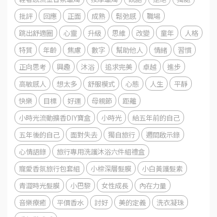
批評
回應
正面
成熟
鬆弛感
職場
跳出舒適圈
心靈
升級
思維
改變
童年
人格
特質
年齡
焦慮
數字
幫助他人
情緒
習慣
正向思考
興趣
沐浴
追求完美
卓越
進步
高敏感人
想太多
舒服模式
心態
人生
平靜
快樂
目標
好運
母親節
距離
小時光流動擴香DIY寶盒
小時光
給五年前的自己
五年後的自己
面對失去
獨自旅行
週間啟示錄
心情語錄
旅行專用洗護沐浴六件組禮盒
寵愛香氛旅行包套組
小棕深層髮膜
小白黃護髮素
青澀時光髮膜
小巴黎
女性成長
內在力量
音樂療癒
平價香水
討好
美的定義
洗衣凝珠