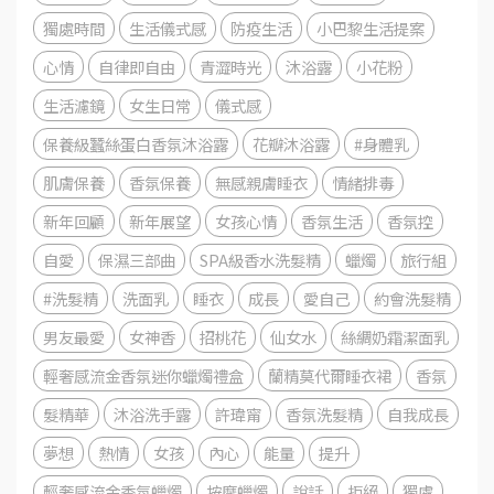
獨處時間
生活儀式感
防疫生活
小巴黎生活提案
心情
自律即自由
青澀時光
沐浴露
小花粉
生活濾鏡
女生日常
儀式感
保養級蠶絲蛋白香氛沐浴露
花瓣沐浴露
#身體乳
肌膚保養
香氛保養
無感親膚睡衣
情緒排毒
新年回顧
新年展望
女孩心情
香氛生活
香氛控
自愛
保濕三部曲
SPA級香水洗髮精
蠟燭
旅行組
#洗髮精
洗面乳
睡衣
成長
愛自己
約會洗髮精
男友最愛
女神香
招桃花
仙女水
絲綢奶霜潔面乳
輕奢感流金香氛迷你蠟燭禮盒
蘭精莫代爾睡衣裙
香氛
髮精華
沐浴洗手露
許瑋甯
香氛洗髮精
自我成長
夢想
熱情
女孩
內心
能量
提升
輕奢感流金香氛蠟燭
按摩蠟燭
說話
拒絕
獨處