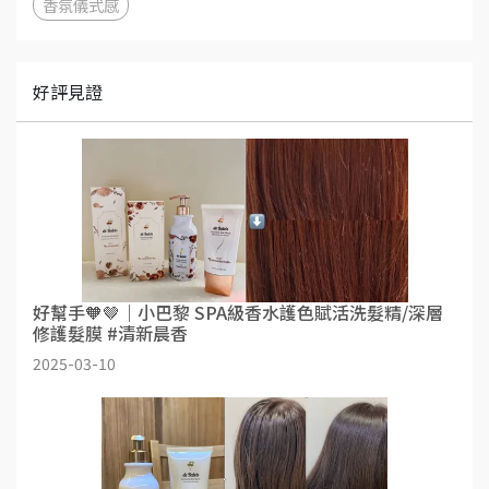
香氛儀式感
好評見證
好幫手🧡🤎｜小巴黎 SPA級香水護色賦活洗髮精/深層
修護髮膜 #清新晨香
2025-03-10