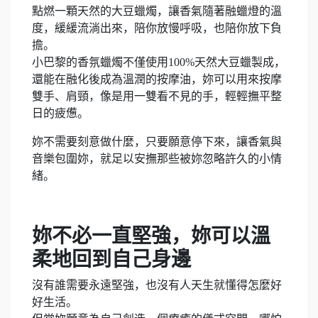
點燃一顆天然的大豆蠟燭，讓香氣隨著融蠟燈的溫
度，緩緩流淌出來，陪你放慢呼吸，也陪你放下負
擔。
小巴黎的香氛蠟燭不僅使用100%天然大豆蠟製成，
還能在融化後成為溫潤的按摩油，妳可以用來按摩
雙手、肩頸，像是用一雙看不見的手，輕輕撫平整
日的疲憊。
妳不需要刻意做什麼，只要願意停下來，讓香氣與
音樂包圍妳，就足以安撫那些被妳忽略許久的小情
緒。
妳不必一直堅強，妳可以溫
柔地回到自己身邊
沒有誰需要永遠堅強，也沒有人天生就懂得怎麼好
好生活。