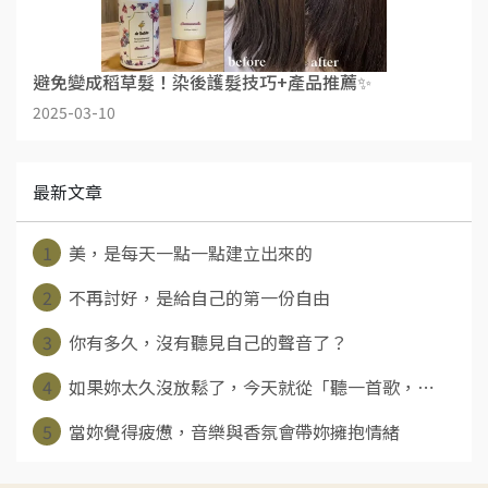
避免變成稻草髮！染後護髮技巧+產品推薦✨
2025-03-10
最新文章
1
美，是每天一點一點建立出來的
2
不再討好，是給自己的第一份自由
3
你有多久，沒有聽見自己的聲音了？
4
如果妳太久沒放鬆了，今天就從「聽一首歌，⋯
5
當妳覺得疲憊，音樂與香氛會帶妳擁抱情緒