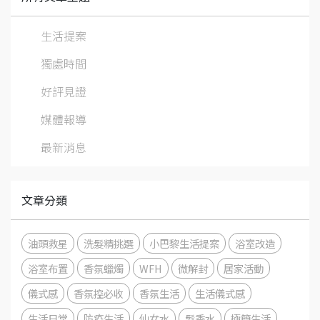
生活提案
獨處時間
好評見證
媒體報導
最新消息
文章分類
油頭救星
洗髮精挑選
小巴黎生活提案
浴室改造
浴室布置
香氛蠟燭
WFH
微解封
居家活動
儀式感
香氛控必收
香氛生活
生活儀式感
生活日常
防疫生活
仙女水
髮香水
極簡生活