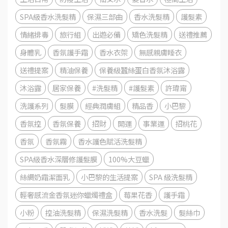
SPA級香水洗髮精
保濕三部曲
香水洗髮精
護髮素
情緒排毒
旅行組
出遊必備
矯色洗髮精
送禮推薦
身體乳
香氛護手霜
香水衣架
無感親膚睡衣
送禮提案
精油保養
保養級蠶絲蛋白香氛沐浴露
沐浴露
居家保養
#洗髮精
#護髮素
許瑋甯
洗護系列
髮膜
經典潤膚組
精品香
小巴黎
香氛控
香氛保養
招財
開運
事業運
招桃花
香氛
香氛霧
香水護色賦活洗髮精
SPA級香水深層修護髮膜
100%大豆蠟
絲綢奶霜潔面乳
小巴黎的生活提案
SPA 級洗髮精
輕奢感流金香氛迷你蠟燭禮盒
莓果花香
護手霜
小粉
控油洗髮精
保濕洗髮精
香水洗髮
髮絲巾