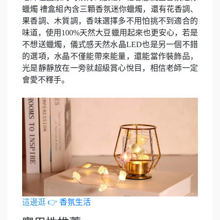
蠟燭 禮盒組內含三顆香氛迷你蠟燭，還有花香調、
果香調、木質調，香味選擇多不用怕挑不到適合的
味道，使用100%天然大豆蠟用起來也更安心，若是
不想送蠟燭，儀式感天然水晶LED也是另一個不錯
的選項，水晶不僅能帶來能量，還能當作裝飾品，
光是靜靜放在一旁就超級賞心悅目，相信老師一定
會愛不釋手。
這邊逛 👉
香氛生活