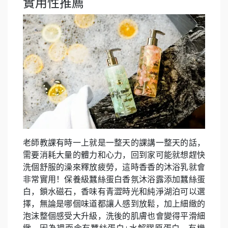
實用性推薦
老師教課有時一上就是一整天的課講一整天的話，
需要消耗大量的體力和心力，回到家可能就想趕快
洗個舒服的澡來釋放疲勞，這時香香的沐浴乳就會
非常實用！保養級蠶絲蛋白香氛沐浴露添加蠶絲蛋
白，鎖水磁石，香味有青澀時光和純淨湖泊可以選
擇，無論是哪個味道都讓人感到放鬆，加上細緻的
泡沫整個感受大升級，洗後的肌膚也會變得平滑細