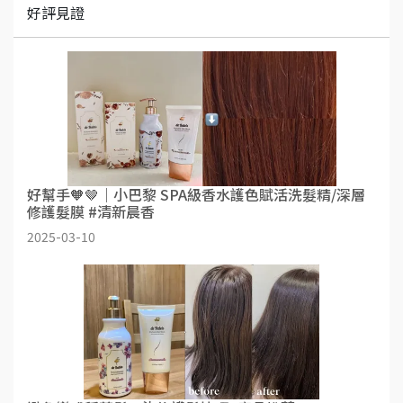
好評見證
好幫手🧡🤎｜小巴黎 SPA級香水護色賦活洗髮精/深層
修護髮膜 #清新晨香
2025-03-10