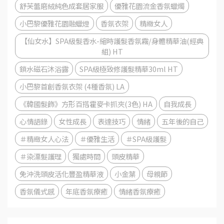
舒芙蕾磨絨純色成套居家服
優雅花園流金香氛蠟燭
小巴黎優雅花園融蠟燈
香氛衣架
精緻女人
【仙女水】SPA級髮香水-縮時護髮香氛霧/身體精華油(經典
組) HT
鎖水磁石沐浴露
SPA級極致修護髮精華30ml HT
小巴黎首創香氛衣架 (4種香氛) LA
《韓國髮飾》方形百搭霍麥卡抓夾(3色) HA
自我成長
心情語錄
女性成長
表達技巧
情緒
五年後的自己
＃精緻女人心法
＃優雅生活
＃SPA級護髮
＃染漂髮護理
獨處時間
頭皮精華
免沖洗頭皮活化豐盈精華液
小金葉
母親節
香氛儀式感
年底香氛療癒
情緒香氛療癒