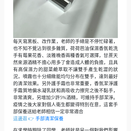
每天寫黑板、改作業，老師的手總是不停忙碌著，
也不知不覺沾到很多雜質，荷荷芭油保濕香氛乾洗
手有莓果花香、淡雅晚香兩種香氣可選擇，甘蔗天
然來源酒精不擔心用多了會造成人體的負擔，且具
有高保濕力的甜菜鹼萃取不讓雙手產生乾澀的狀
況，噴霧也十分細緻能均勻分布在雙手，達到最好
的清潔效果。另外護手霜也非常重要，香氛潔淨護
手霜質地偏水凝乳狀和高吸收力擦完之後不黏手，
非常清爽，另增加少許5%酒精，可維持手部潔淨。
疫情之後大家對個人衛生都變得特別在意，這套手
部保養送給老師相信一定非常適合
這邊逛 👉
手部清潔保養
在求學時期除了同學，老師就是另一個對我們影響