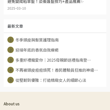
避免變成稻草髮！染後護髮技巧+產品推薦✨
2025-03-10
最新文章
1
冬季頭皮與髮質護理指南
2
迎接年底的香氛自我療癒
3
多重好禮寵愛你｜2025母親節送禮指南登⋯
4
不再被頭皮痘痘煩死！香民體驗員狂推的神級⋯
5
從堅韌到優雅：打造精緻女人的細節心法
About us