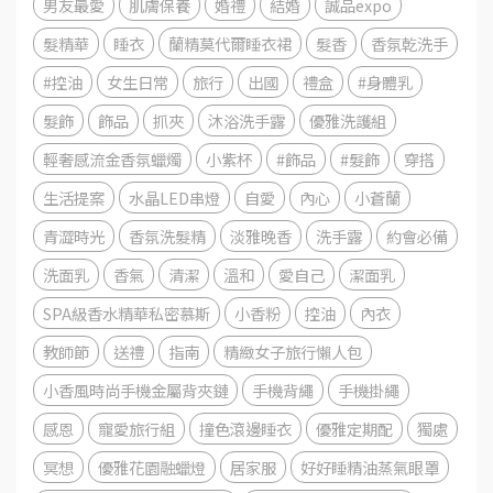
男友最愛
肌膚保養
婚禮
結婚
誠品expo
髮精華
睡衣
蘭精莫代爾睡衣裙
髮香
香氛乾洗手
#控油
女生日常
旅行
出國
禮盒
#身體乳
髮飾
飾品
抓夾
沐浴洗手露
優雅洗護組
輕奢感流金香氛蠟燭
小紫杯
#飾品
#髮飾
穿搭
生活提案
水晶LED串燈
自愛
內心
小蒼蘭
青澀時光
香氛洗髮精
淡雅晚香
洗手露
約會必備
洗面乳
香氣
清潔
溫和
愛自己
潔面乳
SPA級香水精華私密慕斯
小香粉
控油
內衣
教師節
送禮
指南
精緻女子旅行懶人包
小香風時尚手機金屬背夾鏈
手機背繩
手機掛繩
感恩
寵愛旅行組
撞色滾邊睡衣
優雅定期配
獨處
冥想
優雅花園融蠟燈
居家服
好好睡精油蒸氣眼罩