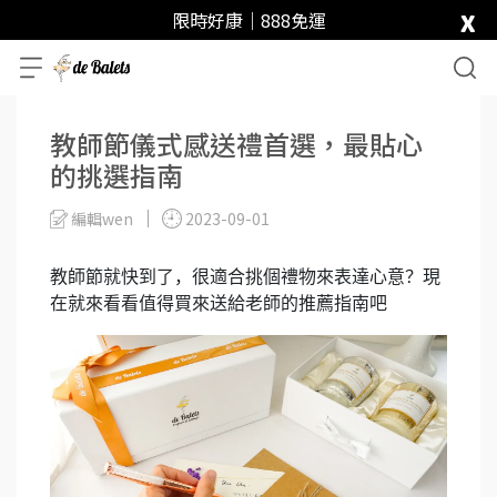
x
限時好康｜888免運
教師節儀式感送禮首選，最貼心
的挑選指南
編輯wen
2023-09-01
教師節就快到了，很適合挑個禮物來表達心意？現
在就來看看值得買來送給老師的推薦指南吧