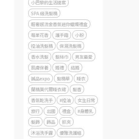
小巴黎的生活提案
SPA 級洗髮精
輕奢感流金香氛迷你蠟燭禮盒
莓果花香
護手霜
小粉
控油洗髮精
保濕洗髮精
香水洗髮
髮絲巾
男友最愛
肌膚保養
婚禮
結婚
誠品expo
髮精華
睡衣
蘭精莫代爾睡衣裙
髮香
香氛乾洗手
#控油
女生日常
旅行
出國
禮盒
#身體乳
髮飾
飾品
抓夾
沐浴洗手露
優雅洗護組