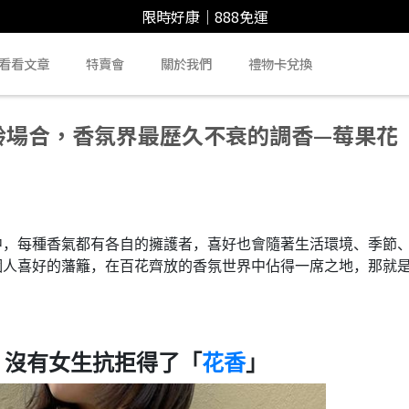
限時好康｜888免運
看看文章
特賣會
關於我們
禮物卡兌換
分年齡場合，香氛界最歷久不衰的調香—莓果花
中，每種香氣都有各自的擁護者，喜好也會隨著生活環境、季節
個人喜好的藩籬，在百花齊放的香氛世界中佔得一席之地，那就
？
n1：沒有女生抗拒得了「
花香
」