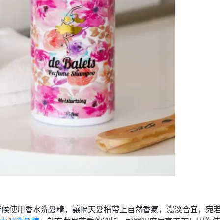
時候使用香水洗髮精，讓隔天髮梢帶上自然香氣，濃淡合宜，宛