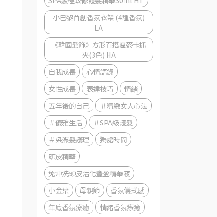
SPA級極致修護髮精華30ml HT
小巴黎首創香氛衣架 (4種香氛)
LA
《韓國髮飾》方形百搭霍麥卡抓
夾(3色) HA
自我成長
心情語錄
女性成長
表達技巧
情緒
五年後的自己
＃精緻女人心法
＃優雅生活
＃SPA級護髮
＃染漂髮護理
獨處時間
頭皮精華
免沖洗頭皮活化豐盈精華液
小金葉
母親節
香氛儀式感
年底香氛療癒
情緒香氛療癒