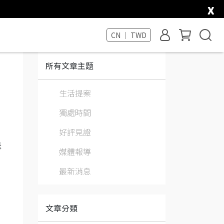
x
CN ｜ TWD
所有文章主题
生活提案
獨處時間
好評見證
、
是
媒體報導
最新消息
文章分類