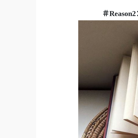
＃Reas