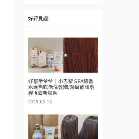
好評見證
好幫手🧡🤎｜小巴黎 SPA級香
水護色賦活洗髮精/深層修護髮
膜 #清新晨香
2025-03-10