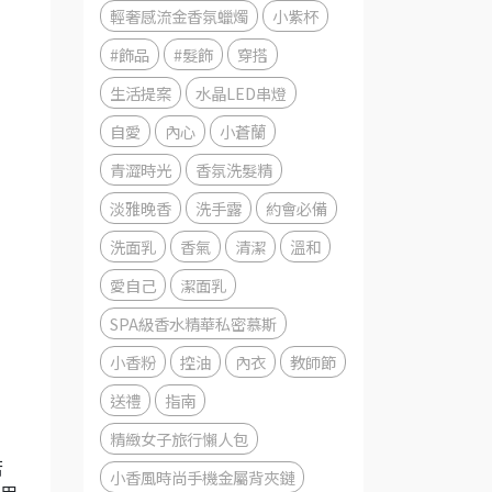
輕奢感流金香氛蠟燭
小紫杯
#飾品
#髮飾
穿搭
生活提案
水晶LED串燈
自愛
內心
小蒼蘭
青澀時光
香氛洗髮精
淡雅晚香
洗手露
約會必備
洗面乳
香氣
清潔
溫和
愛自己
潔面乳
SPA級香水精華私密慕斯
小香粉
控油
內衣
教師節
送禮
指南
精緻女子旅行懶人包
若
小香風時尚手機金屬背夾鏈