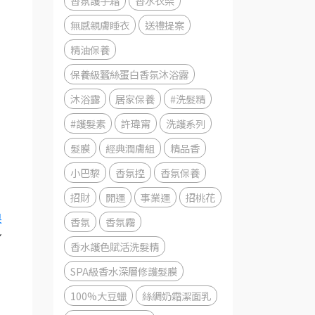
香氛護手霜
香水衣架
無感親膚睡衣
送禮提案
精油保養
保養級蠶絲蛋白香氛沐浴露
沐浴露
居家保養
#洗髮精
#護髮素
許瑋甯
洗護系列
髮膜
經典潤膚組
精品香
小巴黎
香氛控
香氛保養
招財
開運
事業運
招桃花
果
香氛
香氛霧
身
香水護色賦活洗髮精
SPA級香水深層修護髮膜
100%大豆蠟
絲綢奶霜潔面乳