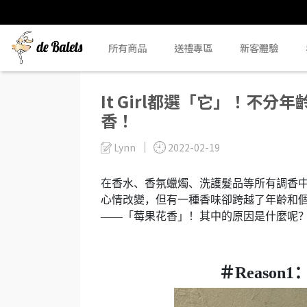
所有商品
送禮專區
新客體驗
It Girl都選「它」！不
香！
Lynn
2022-02-19
在香水、香氛蠟燭、洗護髮品等所有調香
心情改變，但有一種香味卻跨越了年齡和
——「莓果花香」！其中的原因是什麼呢
＃Reaso