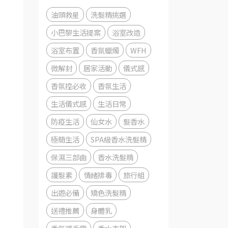
油頭救星
洗髮精挑選
小巴黎生活提案
浴室改造
浴室布置
香氛蠟燭
WFH
微解封
居家活動
儀式感
香氛控必收
香氛生活
生活儀式感
生活日常
防疫生活
仙女水
髮香水
極簡生活
SPA級香水洗髮精
保濕三部曲
香水洗髮精
護髮素
情緒排毒
旅行組
出遊必備
矯色洗髮精
送禮推薦
身體乳