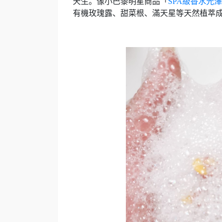
天生。像小巴黎明星商品「
SPA級香水光
有機玫瑰露、甜菜根、滿天星等天然植萃