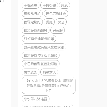
用
手機背繩
手機掛繩
感恩
寵愛旅行組
撞色滾邊睡衣
優雅定期配
獨處
冥想
優雅花園融蠟燈
居家服
好好睡精油蒸氣眼罩
舒芙蕾磨絨純色成套居家服
優雅花園流金香氛蠟燭
小巴黎優雅花園融蠟燈
香氛衣架
精緻女人
【仙女水】SPA級髮香水-縮時護
髮香氛霧/身體精華油(經典組)
HT
鎖水磁石沐浴露