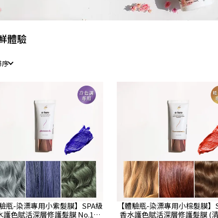
鮮體驗
排序
驗瓶-染漂專用小紫髮膜】SPA級
【體驗瓶-染漂專用小棕髮膜】S
水護色賦活深層修護髮膜 No.12
香水護色賦活深層修護髮膜 (