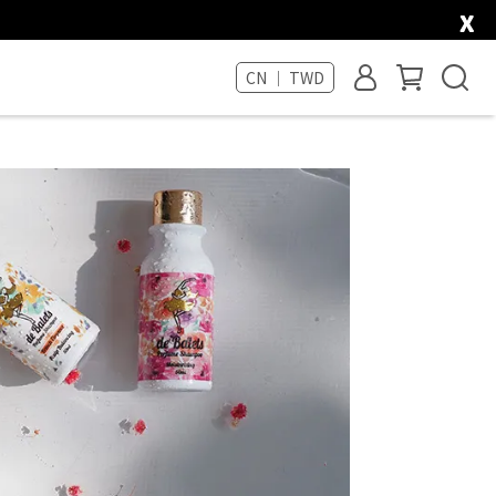
x
CN ｜ TWD