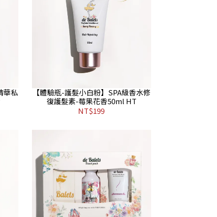
精華私
【體驗瓶-護髮小白粉】SPA級香水修
P
復護髮素-莓果花香50ml HT
NT$199