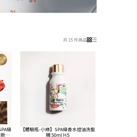
共 15 件商品
PA級
【體驗瓶-小綠】SPA級香水控油洗髮
清新晨
精 50ml HS