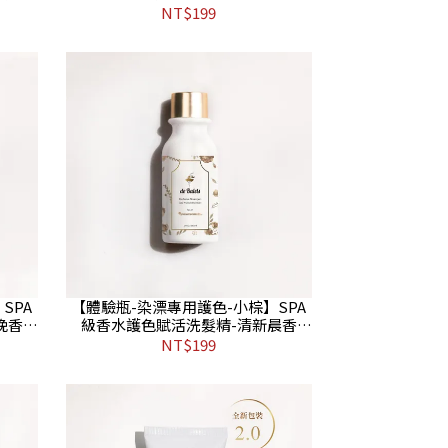
NT$199
SPA
【體驗瓶-染漂專用護色-小棕】SPA
晚香
級香水護色賦活洗髮精-清新晨香
50ml HS
NT$199