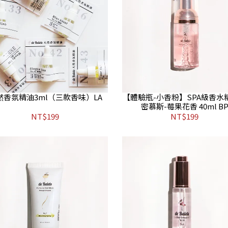
然香氛精油3ml（三款香味）LA
【體驗瓶-小香粉】SPA級香水
密慕斯-莓果花香 40ml B
NT$199
NT$199