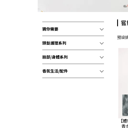
嘗
猜你需要
预设
頭髮護理系列
臉部/身體系列
香氛生活/配件
【體
香