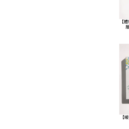
【體
層
【暖