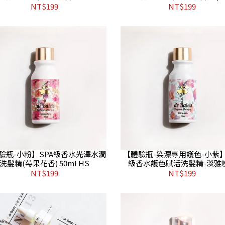
(淡雅晚香) 30mlHT
香) 30ml HT
NT$199
NT$199
驗瓶-小粉】SPA級香水光澤水潤
【體驗瓶-染漂專用護色-小紫】
洗髮精(莓果花香) 50ml HS
級香水護色賦活洗髮精-淡雅
50ml HS
NT$199
NT$199