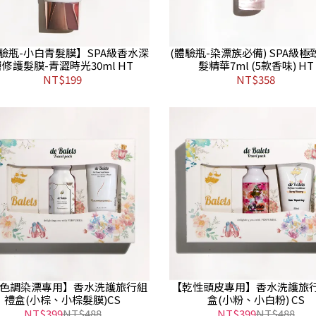
驗瓶-小白青髮膜】SPA級香水深
(體驗瓶-染漂族必備) SPA級極
修護髮膜-青澀時光30ml HT
髮精華7ml (5款香味) HT
NT$199
NT$358
色調染漂專用】香水洗護旅行組
【乾性頭皮專用】香水洗護旅
禮盒(小棕、小棕髮膜)CS
盒(小粉、小白粉) CS
NT$399
NT$488
NT$399
NT$488