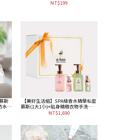
NT$199
慕斯
【美好生活組】SPA級香水精華私密
+防水化
慕斯(1大1小)+貼身精緻衣物手洗精(1
大1小)
NT$1,690