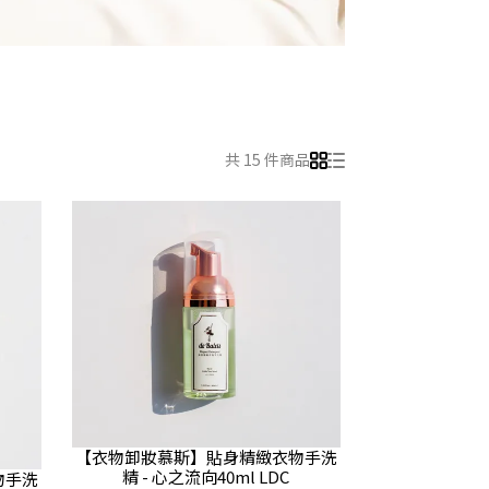
共 15 件商品
【衣物卸妝慕斯】貼身精緻衣物手洗
精 - 心之流向40ml LDC
物手洗