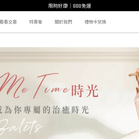
限時好康｜888免運
看看文章
特賣會
關於我們
禮物卡兌換