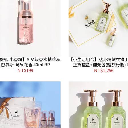
驗瓶-小香粉】SPA級香水精華私
【小生活組合】貼身精緻衣物手
密慕斯-莓果花香 40ml BP
正貨禮盒+補充包(贈旅行瓶) L
NT$199
NT$1,256