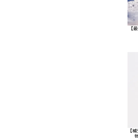
【最
【補
物