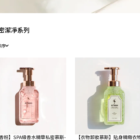
密潔凈系列
排序
香粉】SPA級香水精華私密慕斯-
【衣物卸妝慕斯】貼身精緻衣