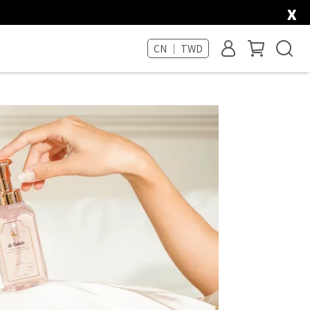
x
CN ｜ TWD