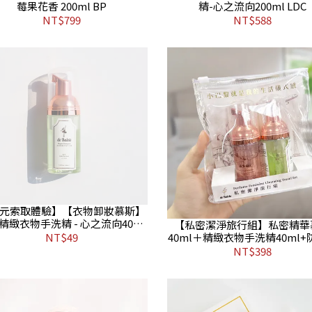
莓果花香 200ml BP
精-心之流向200ml LDC
NT$799
NT$588
9元索取體驗】【衣物卸妝慕斯】
精緻衣物手洗精 - 心之流向40ml
【私密潔淨旅行組】私密精華
LDC
NT$49
40ml＋精緻衣物手洗精40ml
妝包
NT$398