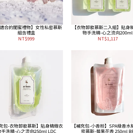
適合的閨蜜禮物】女性私密慕斯
【衣物卸妝慕斯二入組】貼身
組含禮盒
物手洗精-心之流向200ml
NT$999
NT$1,117
充包-衣物卸妝慕斯】貼身精緻衣
【補充包-小香粉】SPA級香水
手洗精-心之流向250ml LDC
密慕斯-莓果花香 250ml B