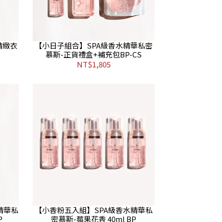
精緻衣
【小日子組合】SPA級香水精華私密
慕斯-正貨禮盒+補充包BP-CS
NT$1,805
精華私
【小香粉五入組】SPA級香水精華私
P
密慕斯-莓果花香 40ml BP