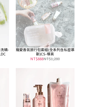
洗精-
寵愛香氛旅行包套組(全系列含私密慕
DC
斯)CS-導頁
NT$888
NT$1,280