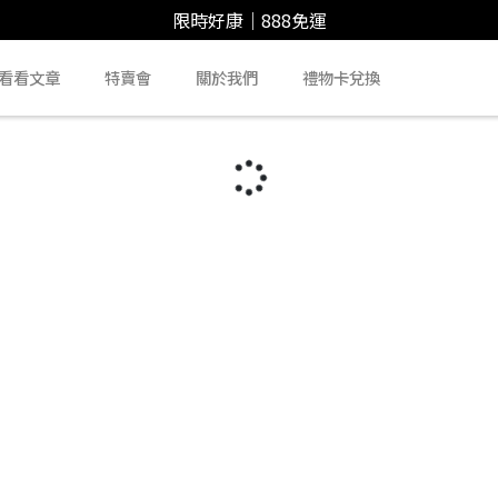
限時好康｜888免運
看看文章
特賣會
關於我們
禮物卡兌換