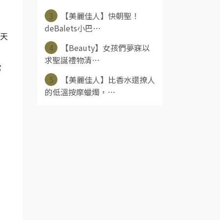
3
【美麗佳人】快朝聖！
deBalets小巴⋯
的天
4
【Beauty】女孩們夢寐以
求聖誕禮物清⋯
常
5
【美麗佳人】比香水還撩人
的低溫按摩蠟燭，⋯