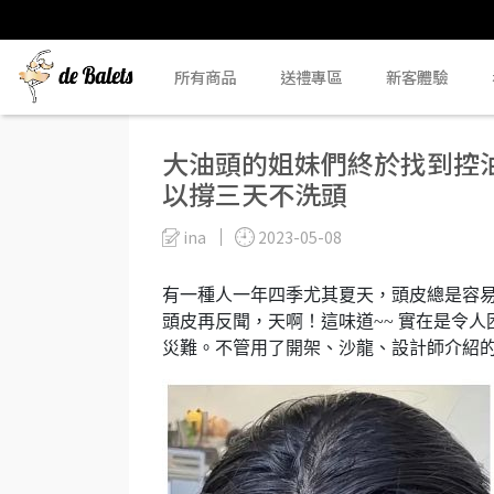
所有商品
送禮專區
新客體驗
大油頭的姐妹們終於找到控
以撐三天不洗頭
ina
2023-05-08
有一種人一年四季尤其夏天，頭皮總是容
頭皮再反聞，天啊！這味道~~ 實在是令
災難。不管用了開架、沙龍、設計師介紹