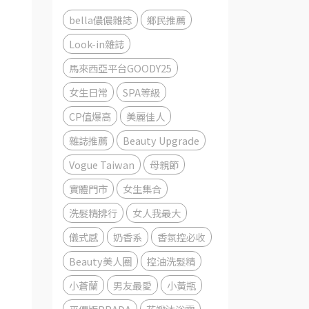
bella儂儂雜誌
鄉民推薦
Look-in雜誌
馬來西亞平台GOODY25
女生日常
SPA等級
CP值爆高
美麗佳人
雜誌推薦
Beauty Upgrade
Vogue Taiwan
母親節
實體門市
女生集合
洗髮精排行
女人我最大
儀式感
奶香系
香氛控必收
Beauty美人圈
控油洗髮精
小蒼蘭
男友最愛
小黃瓶