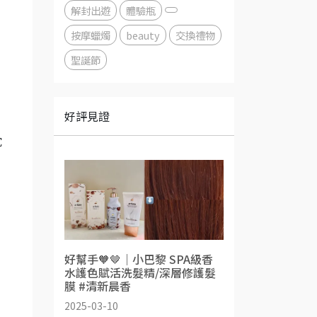
解封出遊
體驗瓶
按摩蠟燭
beauty
交換禮物
聖誕節
好評見證
耽
好幫手🧡🤎｜小巴黎 SPA級香
水護色賦活洗髮精/深層修護髮
膜 #清新晨香
2025-03-10