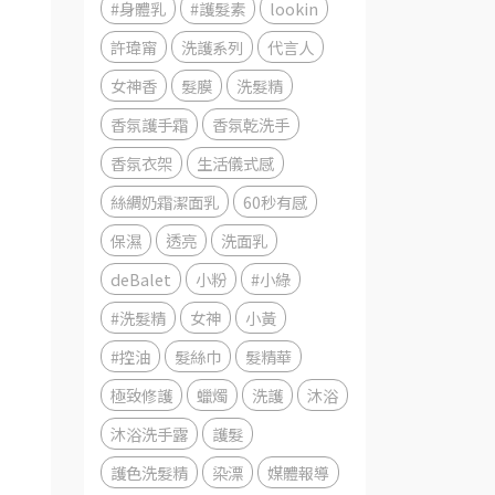
#身體乳
#護髮素
lookin
許瑋甯
洗護系列
代言人
女神香
髮膜
洗髮精
香氛護手霜
香氛乾洗手
香氛衣架
生活儀式感
絲綢奶霜潔面乳
60秒有感
保濕
透亮
洗面乳
deBalet
小粉
#小綠
#洗髮精
女神
小黃
#控油
髮絲巾
髮精華
極致修護
蠟燭
洗護
沐浴
沐浴洗手露
護髮
護色洗髮精
染漂
媒體報導