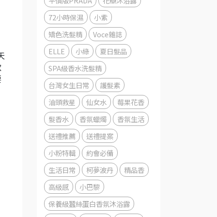
平價版PRADA
花瓣沐浴露
72小時保濕
小紫
矯色洗髮精
Voce雜誌
ELLE
小綠
夏日髮品
天
SPA級香水洗髮精
款
要
台灣女生日常
護髮素
油頭救星
仙女水
莓果花香
髮香水
香氛蠟燭
香氛生活
送禮推薦
送禮提案
小粉特輯
約會必備
生活日常
柯夢波丹
精品香
高級感
小巴黎
保養級蠶絲蛋白香氛沐浴露