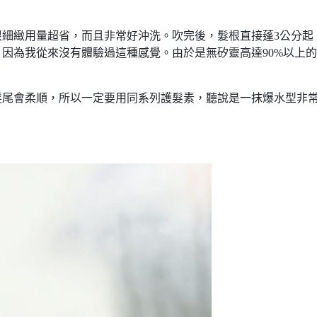
細緻用量超省，而且非常好沖洗。吹完後，髮根直接蓬3公分起
因為我從來沒有體驗過這種感覺。由於是無矽靈高達90%以上
髮尾會柔順，所以一定要用同系列護髮素，聽說是一抹爆水型非