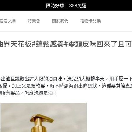
限時好康｜888免運
看看文章
特賣會
關於我們
禮物卡兌換
油界天花板#蓬鬆感養#零頭皮味回來了且可
易出油且飄散出討人厭的油臭味，洗完頭大概撐半天，用手壓一
人困擾，加上又是細軟髮，時不時瀏海跑出條碼狀，這種髮質簡直
的所有髮品，怎麼洗還是油！