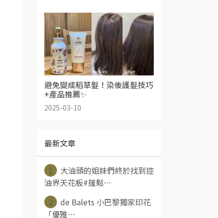
避免變成稻草髮！染後護髮技巧
+產品推薦✨
2025-03-10
最新文章
1
大油頭的姐妹們終於找到控
油界天花板#蓬鬆⋯
2
de Balets 小巴黎獨家印花
「優雅⋯