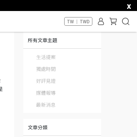
x
TW ｜ TWD
所有文章主題
生活提案
獨處時間
好評見證
下
是
媒體報導
最新消息
文章分類