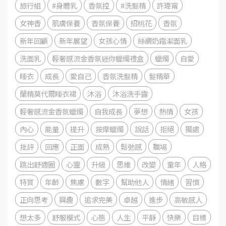
旅行組
#身體乳
香氛控
#洗髮精
許瑋甯
女神香
肌膚保養
香氛保養
招桃花
香氛
新年回顧
新年展望
女孩心情
絲綢奶霜潔面乳
洗面乳
輕奢感流金香氛迷你蠟燭禮盒
蠟燭
自愛
睡衣
成長
愛自己
香氛洗髮精
髮精華
蘭精莫代爾睡衣裙
沐浴
沐浴洗手露
輕奢感流金香氛蠟燭
自我成長
夢想
熱情
女孩
內心
能量
提升
按摩蠟燭
說話
拒絕
獨處
批評
回應
正面
成熟
鬆弛感
職場
跳出舒適圈
心靈
升級
思維
改變
童年
人格
特質
年齡
焦慮
數字
幫助他人
情緒
習慣
正向思考
興趣
追求完美
卓越
進步
高敏感人
想太多
舒服模式
心態
人生
平靜
快樂
目標