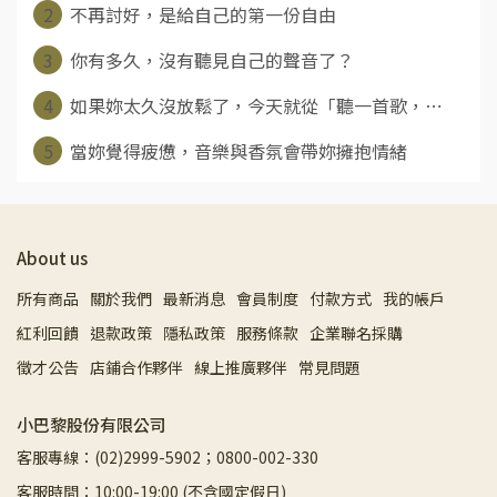
2
不再討好，是給自己的第一份自由
3
你有多久，沒有聽見自己的聲音了？
4
如果妳太久沒放鬆了，今天就從「聽一首歌，⋯
5
當妳覺得疲憊，音樂與香氛會帶妳擁抱情緒
About us
所有商品
關於我們
最新消息
會員制度
付款方式
我的帳戶
紅利回饋
退款政策
隱私政策
服務條款
企業聯名採購
徵才公告
店鋪合作夥伴
線上推廣夥伴
常見問題
小巴黎股份有限公司
客服專線：(02)2999-5902；0800-002-330
客服時間：10:00-19:00 (不含國定假日)