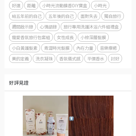
好運
距離
小時光流動擴香DIY寶盒
小時光
給五年前的自己
五年後的自己
面對失去
獨自旅行
週間啟示錄
心情語錄
旅行專用洗護沐浴六件組禮盒
寵愛香氛旅行包套組
女性成長
小棕深層髮膜
小白黃護髮素
青澀時光髮膜
內在力量
音樂療癒
美的定義
洗衣凝珠
香氛儀式感
平價香水
討好
好評見證