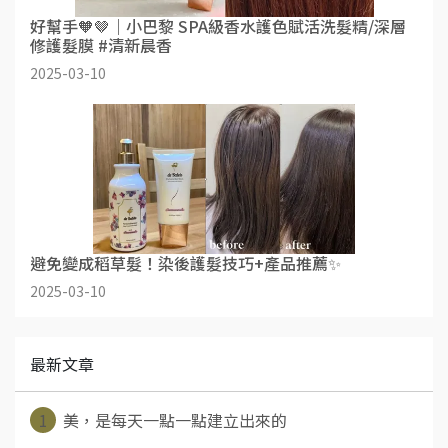
好幫手🧡🤎｜小巴黎 SPA級香水護色賦活洗髮精/深層
修護髮膜 #清新晨香
2025-03-10
避免變成稻草髮！染後護髮技巧+產品推薦✨
2025-03-10
最新文章
1
美，是每天一點一點建立出來的