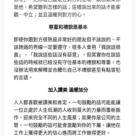
是他，希望聽到怎樣的話；這樣說出來的話才能客
觀、中立；並且溫暖到對方的心。
尊重和禮貌是基本
即使你跟對方很熟是非常好的朋友但不該說的、不
該跨過的界線一定要遵守，很多人會用「我說話很
直」、「我說這些話沒有惡意」，但其實你在說這
些話的時候就已經沒有守住基本的禮貌和尊重，也
沒辦法用來解釋並合體化自己不禮貌甚至有點冒犯
的言語。
加入讚美 溫暖加分
人人都喜歡被讚美和肯定，一句鼓勵的話可能能讓
一位正處於人生低潮的人收到莫大的力量而重新振
作，迎來完全不同的人生風景；如果你是公司的主
管，一句鼓勵的話可能會激勵到你的下屬，讓他在
工作上獲得更大的信心進而將工作做得更好。