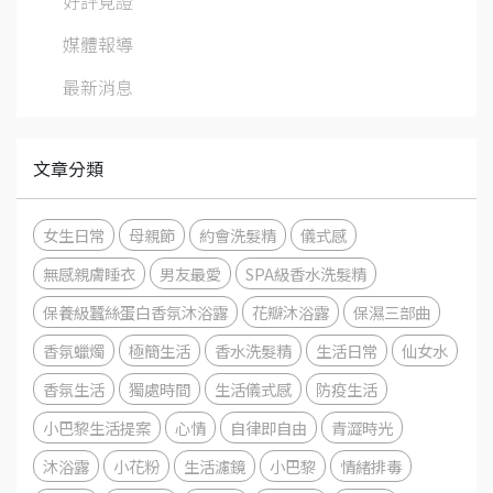
好評見證
媒體報導
最新消息
文章分類
女生日常
母親節
約會洗髮精
儀式感
無感親膚睡衣
男友最愛
SPA級香水洗髮精
保養級蠶絲蛋白香氛沐浴露
花瓣沐浴露
保濕三部曲
香氛蠟燭
極簡生活
香水洗髮精
生活日常
仙女水
香氛生活
獨處時間
生活儀式感
防疫生活
小巴黎生活提案
心情
自律即自由
青澀時光
沐浴露
小花粉
生活濾鏡
小巴黎
情緒排毒