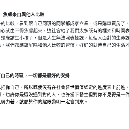
焦慮來自與他人比較
多的比較，看到跟自己同班的同學都成家立業，或是購車買房了
內心就由不得焦慮起來，這社會給了我們太多既有的框架和時間
、幾歲該生小孩了，但是人生無法照表操課，每個人面對的生命
化，我們都應該屏除和他人比較的習慣，好好的對待自己的生活
有自己的時區，一切都是最好的安排
包括你自己，所以既使沒有在社會普世價值認定的進度表上前進
到、也許你是還沒遇到對的人，也許當下發生但對你不見得是一
直努力著，該屬於你的耀眼黎明一定會到來。