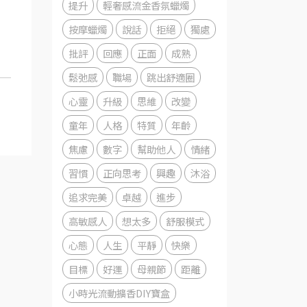
提升
輕奢感流金香氛蠟燭
按摩蠟燭
說話
拒絕
獨處
批評
回應
正面
成熟
鬆弛感
職場
跳出舒適圈
心靈
升級
思維
改變
童年
人格
特質
年齡
焦慮
數字
幫助他人
情緒
習慣
正向思考
興趣
沐浴
追求完美
卓越
進步
高敏感人
想太多
舒服模式
心態
人生
平靜
快樂
目標
好運
母親節
距離
小時光流動擴香DIY寶盒