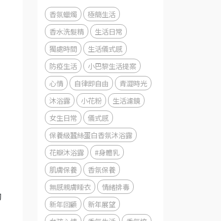
香氛蠟燭
極簡生活
香水洗髮精
生活日常
獨處時間
生活儀式感
防疫生活
小巴黎生活提案
心情
自律即自由
青澀時光
沐浴露
小花粉
生活濾鏡
女生日常
儀式感
保養級蠶絲蛋白香氛沐浴露
花瓣沐浴露
#身體乳
肌膚保養
香氛保養
無感親膚睡衣
情緒排毒
切
新年回顧
新年展望