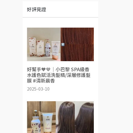
好評見證
好幫手🧡🤎｜小巴黎 SPA級香
水護色賦活洗髮精/深層修護髮
膜 #清新晨香
2025-03-10