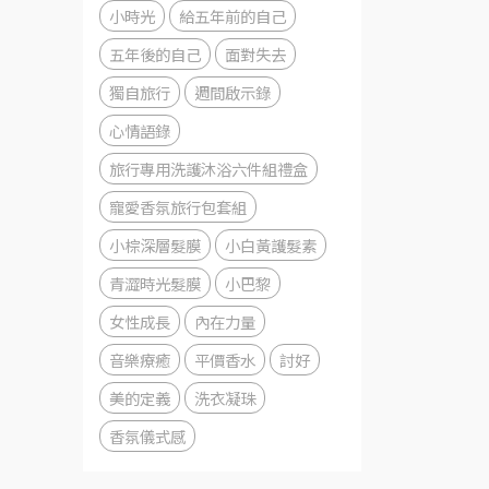
小時光
給五年前的自己
五年後的自己
面對失去
獨自旅行
週間啟示錄
心情語錄
旅行專用洗護沐浴六件組禮盒
寵愛香氛旅行包套組
小棕深層髮膜
小白黃護髮素
青澀時光髮膜
小巴黎
女性成長
內在力量
音樂療癒
平價香水
討好
美的定義
洗衣凝珠
香氛儀式感