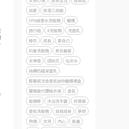
女孩心情
香氛生活
香氛控
自愛
保濕三部曲
SPA級香水洗髮精
蠟燭
，
旅行組
#洗髮精
洗面乳
表
課
睡衣
成長
愛自己
才
約會洗髮精
男友最愛
女神香
招桃花
仙女水
絲綢奶霜潔面乳
輕奢感流金香氛迷你蠟燭禮盒
，
蘭精莫代爾睡衣裙
香氛
件
髮精華
沐浴洗手露
許瑋甯
香氛洗髮精
自我成長
夢想
熱情
女孩
內心
能量