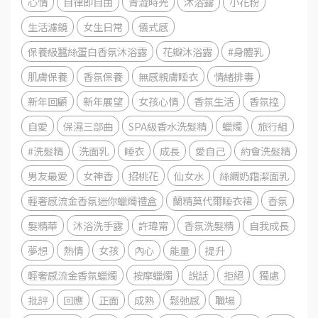
心情
自律即自由
青澀時光
沐浴露
小花粉
生活濾鏡
女生日常
儀式感
保養級蠶絲蛋白香氛沐浴露
花瓣沐浴露
#身體乳
肌膚保養
香氛保養
無感親膚睡衣
情緒排毒
新年回顧
新年展望
女孩心情
香氛生活
香氛控
自愛
保濕三部曲
SPA級香水洗髮精
蠟燭
旅行組
#洗髮精
洗面乳
睡衣
成長
愛自己
約會洗髮精
男友最愛
女神香
招桃花
仙女水
絲綢奶霜潔面乳
輕奢感流金香氛迷你蠟燭禮盒
蘭精莫代爾睡衣裙
香氛
髮精華
沐浴洗手露
許瑋甯
香氛洗髮精
自我成長
夢想
熱情
女孩
內心
能量
提升
輕奢感流金香氛蠟燭
按摩蠟燭
說話
拒絕
獨處
批評
回應
正面
成熟
鬆弛感
職場