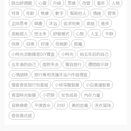
跳出舒適圈
心靈
升級
思維
改變
童年
人格
特質
年齡
焦慮
數字
幫助他人
情緒
習慣
正向思考
興趣
沐浴
追求完美
卓越
進步
高敏感人
想太多
舒服模式
心態
人生
平靜
快樂
目標
好運
母親節
距離
小時光流動擴香DIY寶盒
小時光
給五年前的自己
五年後的自己
面對失去
獨自旅行
週間啟示錄
心情語錄
旅行專用洗護沐浴六件組禮盒
寵愛香氛旅行包套組
小棕深層髮膜
小白黃護髮素
青澀時光髮膜
小巴黎
女性成長
內在力量
音樂療癒
平價香水
討好
美的定義
洗衣凝珠
香氛儀式感