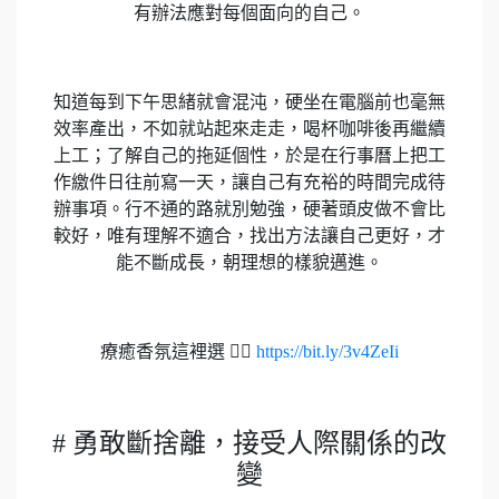
有辦法應對每個面向的自己。
知道每到下午思緒就會混沌，硬坐在電腦前也毫無
效率產出，不如就站起來走走，喝杯咖啡後再繼續
上工；了解自己的拖延個性，於是在行事曆上把工
作繳件日往前寫一天，讓自己有充裕的時間完成待
辦事項。行不通的路就別勉強，硬著頭皮做不會比
較好，唯有理解不適合，找出方法讓自己更好，才
能不斷成長，朝理想的樣貌邁進。
療癒香氛這裡選 👉🏻
https://bit.ly/3v4ZeIi
# 勇敢斷捨離，接受人際關係的改
變