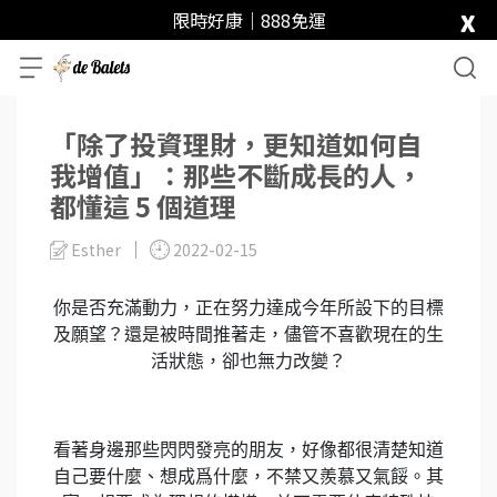
x
限時好康｜888免運
「除了投資理財，更知道如何自
我增值」：那些不斷成長的人，
都懂這 5 個道理
Esther
2022-02-15
你是否充滿動力，正在努力達成今年所設下的目標
及願望？還是被時間推著走，儘管不喜歡現在的生
活狀態，卻也無力改變？
看著身邊那些閃閃發亮的朋友，好像都很清楚知道
自己要什麼、想成爲什麼，不禁又羨慕又氣餒。其