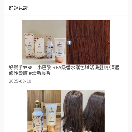
好評見證
好幫手🧡🤎｜小巴黎 SPA級香水護色賦活洗髮精/深層
修護髮膜 #清新晨香
2025-03-10