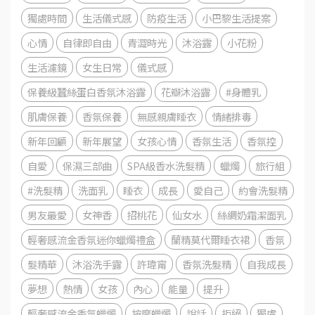
獨處時間
生活儀式感
防疫生活
小巴黎生活提案
心情
自律即自由
青澀時光
沐浴露
小花粉
生活濾鏡
女生日常
儀式感
保養級蠶絲蛋白香氛沐浴露
花瓣沐浴露
#身體乳
肌膚保養
香氛保養
無感親膚睡衣
情緒排毒
新年回顧
新年展望
女孩心情
香氛生活
香氛控
自愛
保濕三部曲
SPA級香水洗髮精
蠟燭
旅行組
#洗髮精
洗面乳
睡衣
成長
愛自己
約會洗髮精
男友最愛
女神香
招桃花
仙女水
絲綢奶霜潔面乳
輕奢感流金香氛迷你蠟燭禮盒
蘭精莫代爾睡衣裙
香氛
髮精華
沐浴洗手露
許瑋甯
香氛洗髮精
自我成長
夢想
熱情
女孩
內心
能量
提升
輕奢感流金香氛蠟燭
按摩蠟燭
說話
拒絕
獨處