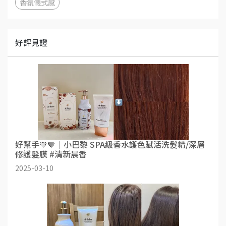
香氛儀式感
好評見證
好幫手🧡🤎｜小巴黎 SPA級香水護色賦活洗髮精/深層
修護髮膜 #清新晨香
2025-03-10