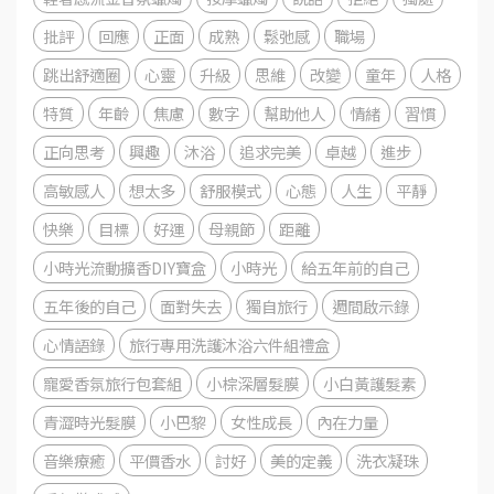
批評
回應
正面
成熟
鬆弛感
職場
跳出舒適圈
心靈
升級
思維
改變
童年
人格
特質
年齡
焦慮
數字
幫助他人
情緒
習慣
正向思考
興趣
沐浴
追求完美
卓越
進步
高敏感人
想太多
舒服模式
心態
人生
平靜
快樂
目標
好運
母親節
距離
小時光流動擴香DIY寶盒
小時光
給五年前的自己
五年後的自己
面對失去
獨自旅行
週間啟示錄
心情語錄
旅行專用洗護沐浴六件組禮盒
寵愛香氛旅行包套組
小棕深層髮膜
小白黃護髮素
青澀時光髮膜
小巴黎
女性成長
內在力量
音樂療癒
平價香水
討好
美的定義
洗衣凝珠