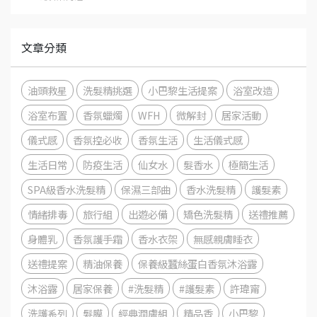
文章分類
油頭救星
洗髮精挑選
小巴黎生活提案
浴室改造
浴室布置
香氛蠟燭
WFH
微解封
居家活動
儀式感
香氛控必收
香氛生活
生活儀式感
生活日常
防疫生活
仙女水
髮香水
極簡生活
SPA級香水洗髮精
保濕三部曲
香水洗髮精
護髮素
情緒排毒
旅行組
出遊必備
矯色洗髮精
送禮推薦
身體乳
香氛護手霜
香水衣架
無感親膚睡衣
送禮提案
精油保養
保養級蠶絲蛋白香氛沐浴露
沐浴露
居家保養
#洗髮精
#護髮素
許瑋甯
洗護系列
髮膜
經典潤膚組
精品香
小巴黎