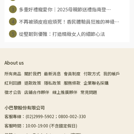
3
多重好禮寵愛你｜2025母親節送禮指南登⋯
4
不再被頭皮痘痘煩死！香民體驗員狂推的神級⋯
5
從堅韌到優雅：打造精緻女人的細節心法
About us
所有商品
關於我們
最新消息
會員制度
付款方式
我的帳戶
紅利回饋
退款政策
隱私政策
服務條款
企業聯名採購
徵才公告
店鋪合作夥伴
線上推廣夥伴
常見問題
小巴黎股份有限公司
客服專線：(02)2999-5902；0800-002-330
客服時間：10:00-19:00 (不含國定假日)