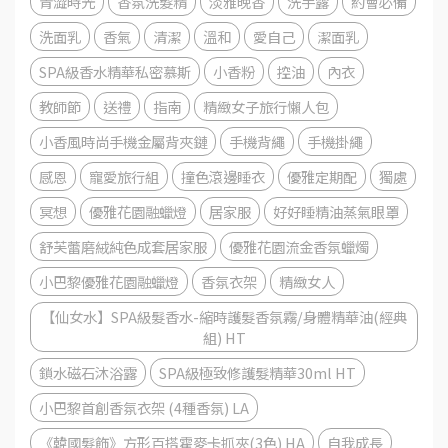
青澀時光
香氛洗髮精
淡雅晚香
洗手露
約會必備
洗面乳
香氣
清潔
溫和
愛自己
潔面乳
SPA級香水精華私密慕斯
小香粉
控油
內衣
教師節
送禮
指南
精緻女子旅行懶人包
小香風時尚手機金屬背夾鏈
手機背繩
手機掛繩
感恩
寵愛旅行組
撞色滾邊睡衣
優雅定期配
獨處
冥想
優雅花園融蠟燈
居家服
好好睡精油蒸氣眼罩
舒芙蕾磨絨純色成套居家服
優雅花園流金香氛蠟燭
小巴黎優雅花園融蠟燈
香氛衣架
精緻女人
【仙女水】SPA級髮香水-縮時護髮香氛霧/身體精華油(經典
組) HT
鎖水磁石沐浴露
SPA級極致修護髮精華30ml HT
小巴黎首創香氛衣架 (4種香氛) LA
《韓國髮飾》方形百搭霍麥卡抓夾(3色) HA
自我成長