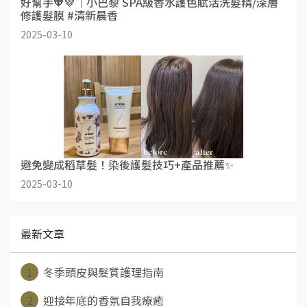
好幫手🧡🤎｜小巴黎 SPA級香水護色賦活洗髮精/深層
修護髮膜 #清新晨香
2025-03-10
避免變成稻草髮！染後護髮技巧+產品推薦✨
2025-03-10
最新文章
1
冬季頭皮與髮質護理指南
2
迎接年底的香氛自我療癒