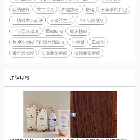
心情語錄
女性成長
表達技巧
情緒
五年後的自己
＃精緻女人心法
＃優雅生活
＃SPA級護髮
＃染漂髮護理
獨處時間
頭皮精華
免沖洗頭皮活化豐盈精華液
小金葉
母親節
香氛儀式感
年底香氛療癒
情緒香氛療癒
好評見證