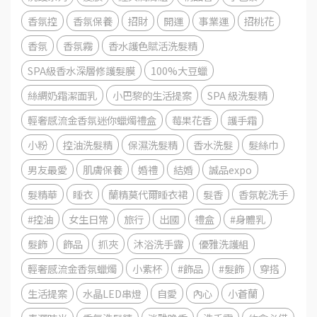
香氛控
香氛保養
招財
開運
事業運
招桃花
香氛
香氛霧
香水護色賦活洗髮精
SPA級香水深層修護髮膜
100%大豆蠟
絲綢奶霜潔面乳
小巴黎的生活提案
SPA 級洗髮精
輕奢感流金香氛迷你蠟燭禮盒
莓果花香
護手霜
小粉
控油洗髮精
保濕洗髮精
香水洗髮
髮絲巾
男友最愛
肌膚保養
婚禮
結婚
誠品expo
髮精華
睡衣
蘭精莫代爾睡衣裙
髮香
香氛乾洗手
#控油
女生日常
旅行
出國
禮盒
#身體乳
髮飾
飾品
抓夾
沐浴洗手露
優雅洗護組
輕奢感流金香氛蠟燭
小紫杯
#飾品
#髮飾
穿搭
生活提案
水晶LED串燈
自愛
內心
小蒼蘭