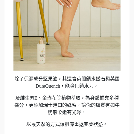
除了保濕成分堅果油，其還含荷蘭鎖水磁石與英國
DuraQuench，能強化鎖水力，
及維生素E、金盞花等植物萃取，為身體補充多種
養分，更添加瑞士進口的蜂蜜，讓你的膚質有如牛
奶般柔嫩有光澤，
以最天然的方式讓肌膚重返完美狀態。