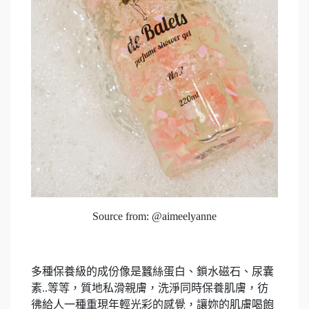
Source from: @aimeelyanne
多種保養級的成份像是蠶絲蛋白、鎖水磁石、尿囊
素..等等，質地私滑親膚，洗淨同時保養肌膚，彷
彿給人一種重現年輕光彩的感覺，讓妳的肌膚喝飽