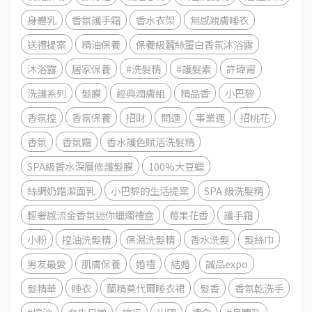
身體乳
香氛護手霜
香水衣架
無感親膚睡衣
送禮提案
精油保養
保養級蠶絲蛋白香氛沐浴露
沐浴露
居家保養
#洗髮精
#護髮素
許瑋甯
洗護系列
髮膜
經典潤膚組
精品香
小巴黎
香氛控
香氛保養
招財
開運
事業運
招桃花
香氛
香氛霧
香水護色賦活洗髮精
SPA級香水深層修護髮膜
100%大豆蠟
絲綢奶霜潔面乳
小巴黎的生活提案
SPA 級洗髮精
輕奢感流金香氛迷你蠟燭禮盒
莓果花香
護手霜
小粉
控油洗髮精
保濕洗髮精
香水洗髮
髮絲巾
男友最愛
肌膚保養
婚禮
結婚
誠品expo
髮精華
睡衣
蘭精莫代爾睡衣裙
髮香
香氛乾洗手