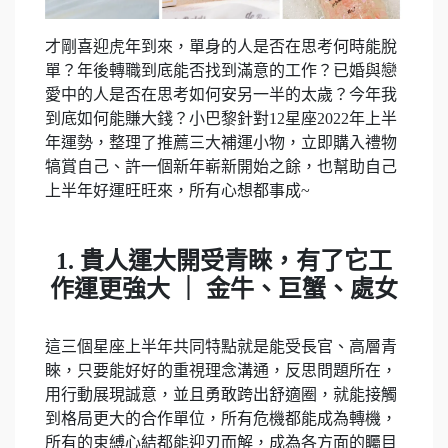
才剛喜迎虎年到來，單身的人是否在思考何時能脫
單？年後轉職到底能否找到滿意的工作？已婚與戀
愛中的人是否在思考如何安另一半的太歲？今年我
到底如何能賺大錢？小巴黎針對12星座2022年上半
年運勢，整理了推薦三大補運小物，立即購入禮物
犒賞自己、許一個新年嶄新開始之餘，也幫助自己
上半年好運旺旺來，所有心想都事成~
1. 貴人運大開受青睞，有了它工
作運更強大 ｜ 金牛、巨蟹、處女
這三個星座上半年共同特點就是能受長官、高層青
睞，只要能好好的重視理念溝通，反思問題所在，
用行動展現誠意，並且勇敢跨出舒適圈，就能接觸
到格局更大的合作單位，所有危機都能成為轉機，
所有的束縛心結都能迎刃而解，成為各方面的矚目