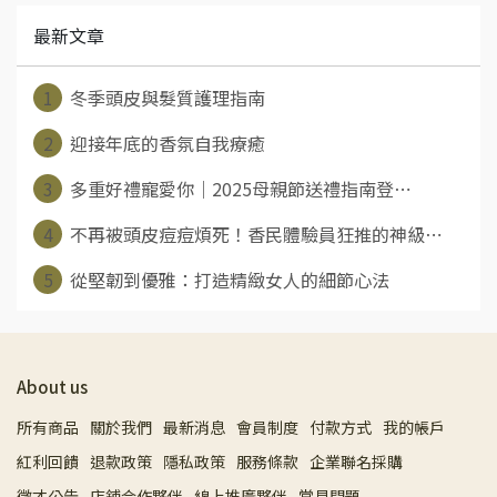
最新文章
1
冬季頭皮與髮質護理指南
2
迎接年底的香氛自我療癒
3
多重好禮寵愛你｜2025母親節送禮指南登⋯
4
不再被頭皮痘痘煩死！香民體驗員狂推的神級⋯
5
從堅韌到優雅：打造精緻女人的細節心法
About us
所有商品
關於我們
最新消息
會員制度
付款方式
我的帳戶
紅利回饋
退款政策
隱私政策
服務條款
企業聯名採購
徵才公告
店鋪合作夥伴
線上推廣夥伴
常見問題