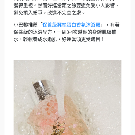
獲得重視。然而好運當頭之餘要避免受小人影響、
避免捲入紛爭，改進不完善之處。
小巴黎推薦「
保養級蠶絲蛋白香氛沐浴露
」，有著
保養級的沐浴配方，一周3-4次幫你的身體肌膚補
水，輕鬆養成水嫩肌，好運當頭更受矚目！