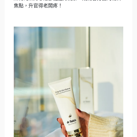
焦點，升官得老闆疼！