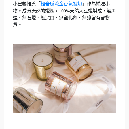
小巴黎推薦「
輕奢感流金香氛蠟燭
」作為補運小
物。成分天然的蠟燭，100%天然大豆蠟製成，無黑
煙、無石蠟、無漂白、無塑化劑、無殘留有害物
質。