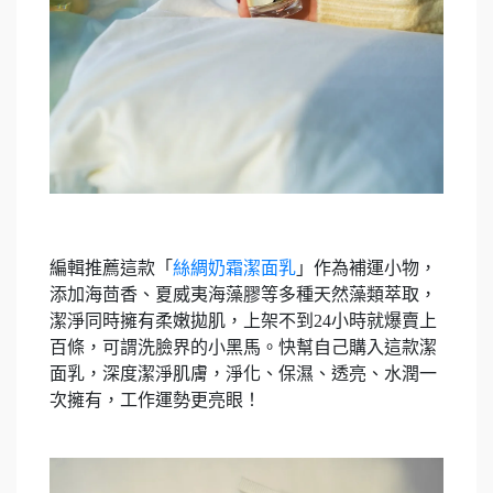
編輯推薦這款「
絲綢奶霜潔面乳
」作為補運小物，
添加海茴香、夏威夷海藻膠等多種天然藻類萃取，
潔淨同時擁有柔嫩拋肌，上架不到24小時就爆賣上
百條，可謂洗臉界的小黑馬。快幫自己購入這款潔
面乳，深度潔淨肌膚，淨化、保濕、透亮、水潤一
次擁有，工作運勢更亮眼！