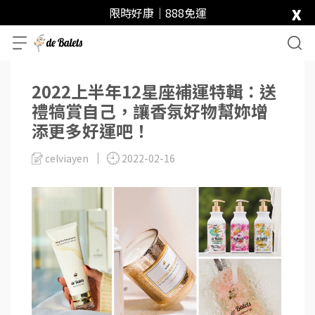
x
限時好康｜888免運
2022上半年12星座補運特輯：送
禮犒賞自己，讓香氛好物幫妳增
添更多好運吧！
celviayen
2022-02-16