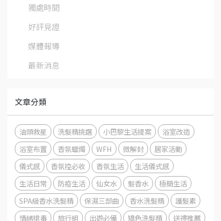
獨處時間
好評見證
媒體報導
最新消息
文章分類
油頭救星
洗髮精挑選
小巴黎生活提案
浴室改造
浴室布置
香氛蠟燭
WFH
微解封
居家活動
儀式感
香氛控必收
香氛生活
生活儀式感
生活日常
防疫生活
仙女水
髮香水
極簡生活
SPA級香水洗髮精
保濕三部曲
香水洗髮精
護髮素
情緒排毒
旅行組
出遊必備
矯色洗髮精
送禮推薦