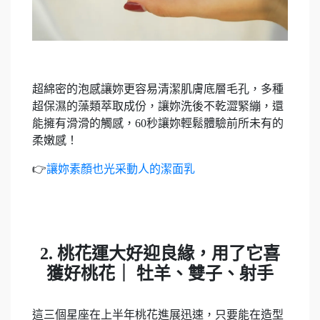
超綿密的泡感讓妳更容易清潔肌膚底層毛孔，多種
超保濕的藻類萃取成份，讓妳洗後不乾澀緊繃，還
能擁有滑滑的觸感，60秒讓妳輕鬆體驗前所未有的
柔嫩感！
👉
讓妳素顏也光采動人的潔面乳
2. 桃花運大好迎良緣，用了它喜
獲好桃花｜ 牡羊、雙子、射手
這三個星座在上半年桃花進展迅速，只要能在造型