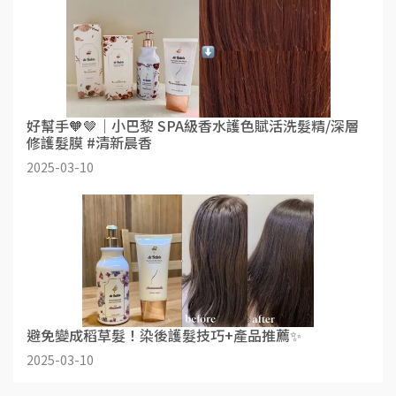
好幫手🧡🤎｜小巴黎 SPA級香水護色賦活洗髮精/深層
修護髮膜 #清新晨香
2025-03-10
避免變成稻草髮！染後護髮技巧+產品推薦✨
2025-03-10