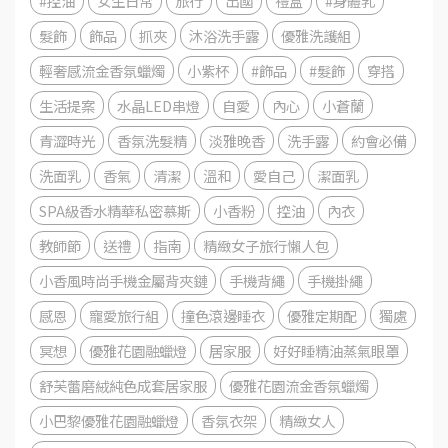
#控油
女生日常
旅行
出國
禮盒
#身體乳
髮飾
飾品
抓夾
沐浴洗手露
優雅洗護組
輕奢感流金香氛蠟燭
小紫杯
#飾品
#髮飾
穿搭
生活提案
水晶LED串燈
自愛
內心
小蒼蘭
青澀時光
香氛洗髮精
淡雅晚香
洗手露
約會必備
洗面乳
香氣
清潔
溫和
愛自己
潔面乳
SPA級香水精華私密慕斯
小香粉
控油
內衣
教師節
送禮
指南
精緻女子旅行懶人包
小香風時尚手機金屬背夾鏈
手機背繩
手機掛繩
感恩
寵愛旅行組
撞色滾邊睡衣
優雅定期配
獨處
冥想
優雅花園融蠟燈
居家服
好好睡精油蒸氣眼罩
舒芙蕾磨絨純色成套居家服
優雅花園流金香氛蠟燭
小巴黎優雅花園融蠟燈
香氛衣架
精緻女人