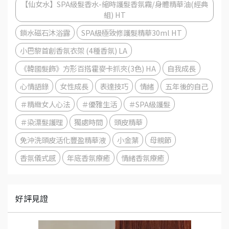
【仙女水】SPA級髮香水-縮時護髮香氛霧/身體精華油(經典
組) HT
鎖水磁石沐浴露
SPA級極致修護髮精華30ml HT
小巴黎首創香氛衣架 (4種香氛) LA
《韓國髮飾》方形百搭霍麥卡抓夾(3色) HA
自我成長
心情語錄
女性成長
表達技巧
情緒
五年後的自己
＃精緻女人心法
＃優雅生活
＃SPA級護髮
＃染漂髮護理
獨處時間
頭皮精華
免沖洗頭皮活化豐盈精華液
小金葉
母親節
香氛儀式感
年底香氛療癒
情緒香氛療癒
好評見證