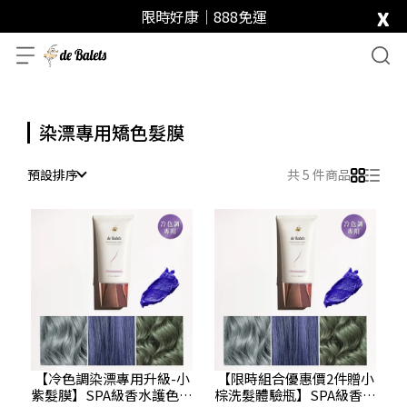
x
限時好康｜888免運
染漂專用矯色髮膜
預設排序
共 5 件商品
【冷色調染漂專用升級-小
【限時組合優惠價2件贈小
紫髮膜】SPA級香水護色賦
棕洗髮體驗瓶】SPA級香水