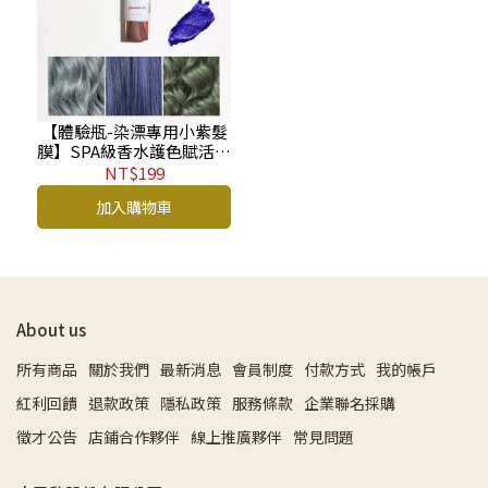
【體驗瓶-染漂專用小紫髮
膜】SPA級香水護色賦活深
層修護髮膜 No.12 (淡雅晚
NT$199
香) 30mlHT
加入購物車
About us
所有商品
關於我們
最新消息
會員制度
付款方式
我的帳戶
紅利回饋
退款政策
隱私政策
服務條款
企業聯名採購
徵才公告
店鋪合作夥伴
線上推廣夥伴
常見問題