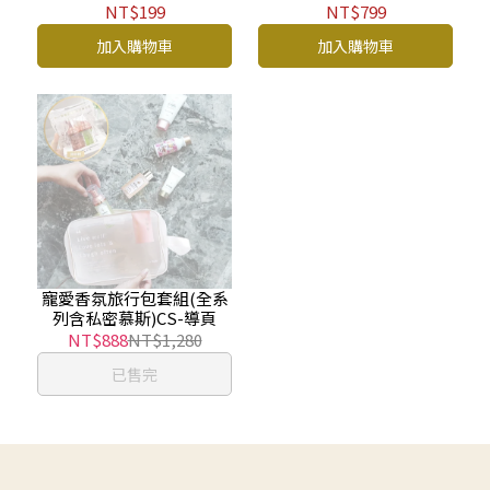
香 40ml BP
BP
NT$199
NT$799
加入購物車
加入購物車
寵愛香氛旅行包套組(全系
列含私密慕斯)CS-導頁
NT$888
NT$1,280
已售完