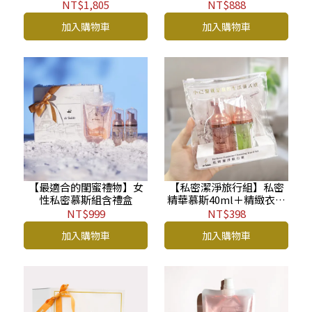
+補充包BP-CS
40ml BP
NT$1,805
NT$888
加入購物車
加入購物車
【最適合的閨蜜禮物】女
【私密潔淨旅行組】私密
性私密慕斯組含禮盒
精華慕斯40ml＋精緻衣物
手洗精40ml+防水化妝包
NT$999
NT$398
加入購物車
加入購物車