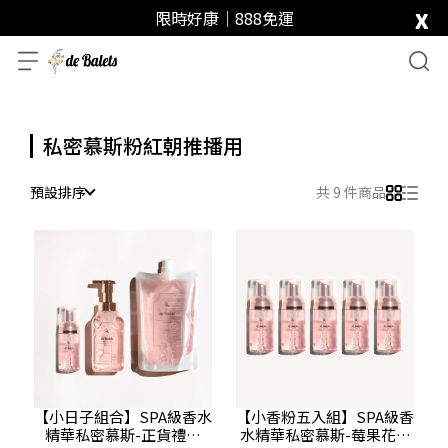
x
限時好康｜888免運
私密慕斯粉紅朝推播用
預設排序
共 9 件商品
【小日子組合】SPA級香水
【小香粉五入組】SPA級香
精華私密慕斯-正貨禮盒
水精華私密慕斯-莓果花香