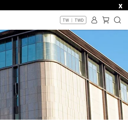
x
TW ｜ TWD