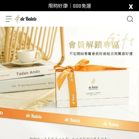
x
限時好康｜888免運