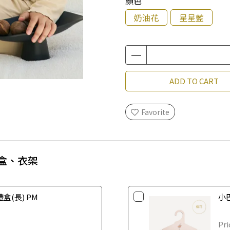
顏色
奶油花
星星藍
ADD TO CART
Favorite
💚禮盒、衣架
盒(長) PM
小
Pri