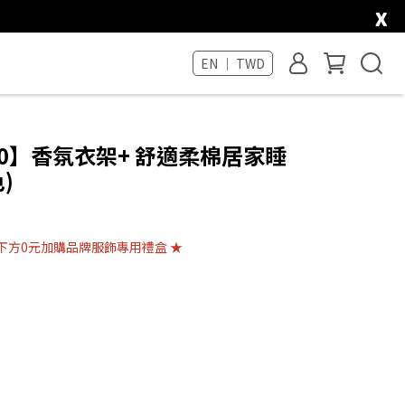
x
EN ｜ TWD
00】香氛衣架+ 舒適柔棉居家睡
)
下方0元加購品牌服飾專用禮盒 ★