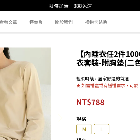
限時好康｜888免運
看看文章
特賣會
關於我們
禮物卡兌換
【內睡衣任2件10
衣套裝-附胸墊(二色
輕柔呵護，居家舒適的首選
★ 如需禮盒或有送禮需求，可於
NT$788
規格
M
L