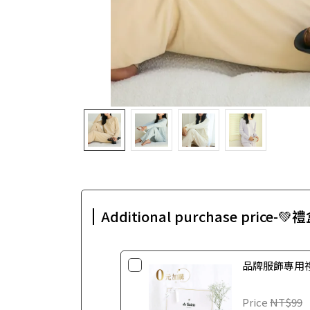
Additional purchase price-
品牌服飾專用禮
Price
NT$99