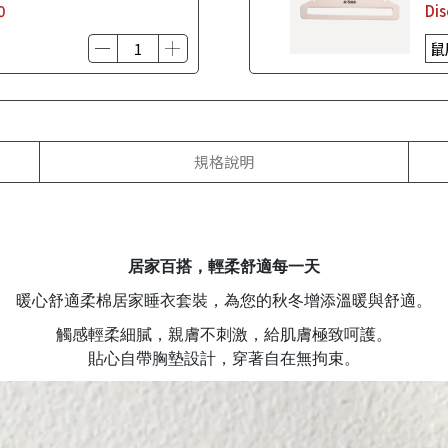
0
Di
規格說明
居家百搭，輕柔舒適每一天
暖心舒適柔棉居家睡衣套裝，為您的秋冬增添溫暖與舒適。
觸感輕柔細膩，親膚不刺激，給肌膚極致呵護。
貼心自帶胸墊設計，穿著自在無拘束。