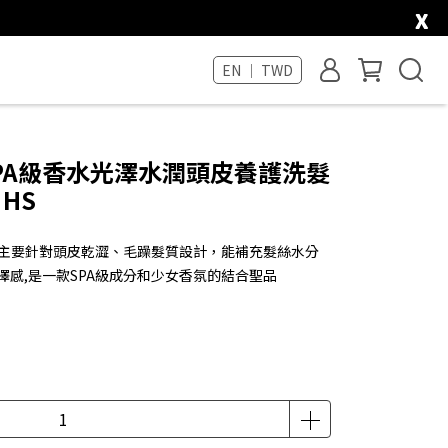
x
EN ｜ TWD
PA級香水光澤水潤頭皮養護洗髮
 HS
精主要針對頭皮乾澀、毛躁髮質設計，能補充髮絲水分
澤感,是一款SPA級成分和少女香氛的結合聖品