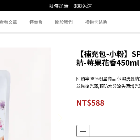
限時好康｜888免運
看看文章
特賣會
關於我們
禮物卡兌換
【補充包-小粉】S
精-莓果花香450ml
回頭率98%明星商品.保濕洗髮
並恢復光澤,預防水分流失添增光
NT$588