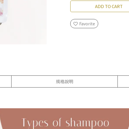
ADD TO CART
Favorite
規格說明