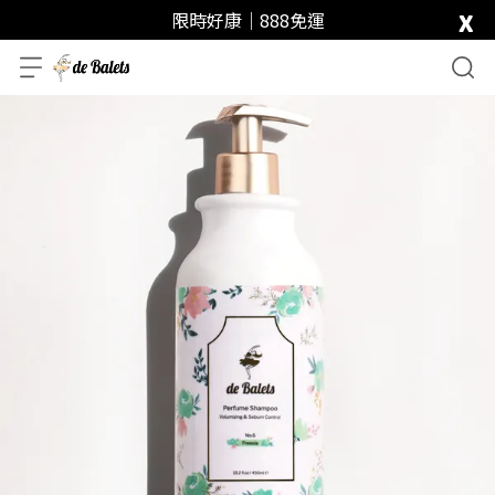
x
限時好康｜888免運