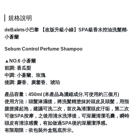
規格說明
deBalets小巴黎 【改版升級小綠】SPA級香水控油洗髮精-
小蒼蘭
Sebum Control Perfume Shampoo
▲NO.6 小蒼蘭
前調: 香瓜梨
中調: 小蒼蘭、玫瑰
後調: 麝香、廣藿香、琥珀
產品容量：450ml (本產品為濃縮成分,可使用約三個月)
使用方法：頭髮淋濕後，將洗髮精塗抹於頭皮及頭髮，用指
腹搓揉起泡，建議可洗二次，首次為清潔頭皮汙垢，第二次
可做SPA按摩，之後用清水洗淨後，可深層清潔毛囊，瞬時
頭皮有清涼感覺，有如做過SPA後的深層潔淨感。
有限期限：依包裝外盒瓶底所示。