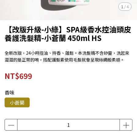
1
/
4
【改版升級-小綠】SPA級香水控油頭皮
養護洗髮精-小蒼蘭 450ml HS
全新改版，24小時控油、持香、蓬鬆。本洗髮精不含矽靈，洗起來
澀澀的是正常的唷，搭配護髮素使用毛髮就會呈現絲綢般柔順。
NT$699
香味
小蒼蘭