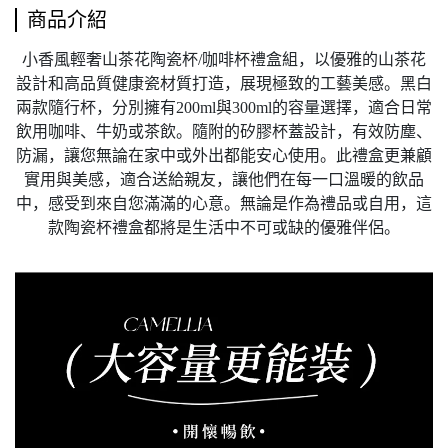
商品介紹
小香風輕奢山茶花陶瓷杯/咖啡杯禮盒組，以優雅的山茶花
設計和高品質健康瓷材質打造，展現極致的工藝美感。黑白
兩款隨行杯，分別擁有200ml與300ml的容量選擇，適合日常
飲用咖啡、牛奶或茶飲。隨附的矽膠杯蓋設計，有效防塵、
防漏，讓您無論在家中或外出都能安心使用。此禮盒更兼顧
實用與美感，適合送給親友，讓他們在每一口溫暖的飲品
中，感受到來自您滿滿的心意。無論是作為禮品或自用，這
款陶瓷杯禮盒都將是生活中不可或缺的優雅伴侶。