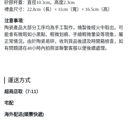
矽膠杯蓋：直徑10.3cm，高度2.3cm
禮盒尺寸：22.8cm（長）× 11cm（寬）× 16.5cm（高）
注意事項
：
陶瓷產品大部分工序均為手工製作，燒製後經火中取出，可
能會有微瑕如小黑點、輕微划痕、手繪輕微暈染等現象，屬
正常情況。由於陶瓷易碎，收到貨品後請及時開箱檢查，如
有問題請在48小時內拍照並聯繫客服以便後續處理。
運送方式
超商店取（7-11）
宅配
海外配送(順豐快遞)