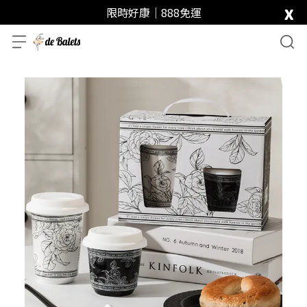
x
限時好康｜888免運