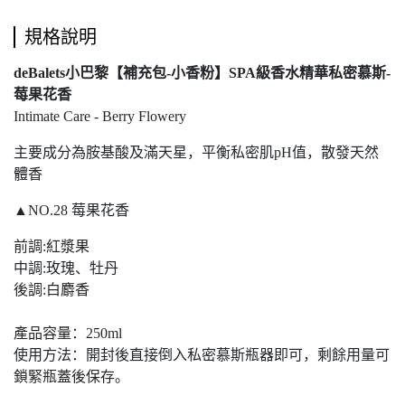
規格說明
deBalets小巴黎【補充包-小香粉】SPA級香水精華私密慕斯-
莓果花香
Intimate Care - Berry Flowery
主要成分為胺基酸及滿天星，平衡私密肌pH值，散發天然
體香
▲NO.28 莓果花香
前調:紅漿果
中調:玫瑰、牡丹
後調:白麝香
產品容量：250ml
使用方法：開封後直接倒入私密慕斯瓶器即可，剩餘用量可
鎖緊瓶蓋後保存。