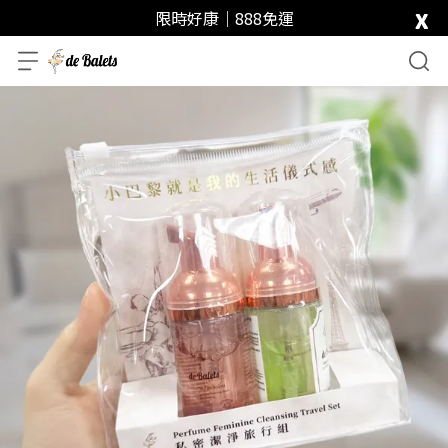
x
限時好康｜888免運