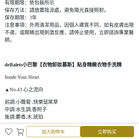
有限期限：依包裝所示
保存方法：請放置陰涼處，避免陽光直接照射。
保存期限：3年
注意事項：外用清潔用品，因個人膚質不同，如有皮膚出現
不適，或眼睛出現刺激反應，請停止使用，立即諮詢專業醫
師。
deBalets小巴黎【衣物卸妝慕斯】貼身精緻衣物手洗精
Inside Your Heart
▲No.43 心之流向
前調:小雛菊 ,快樂鼠尾草
中調:水生調,香附子
後調:麝香,木,琥珀
產品容量：40ml
加入购物车
立即购买
使用方法：冷水沾濕，將清潔慕斯抹於衣物上，雙手輕輕搓