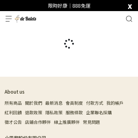
x
限時好康｜888免運
About us
所有商品
關於我們
最新消息
會員制度
付款方式
我的帳戶
紅利回饋
退款政策
隱私政策
服務條款
企業聯名採購
徵才公告
店鋪合作夥伴
線上推廣夥伴
常見問題
小巴黎股份有限公司