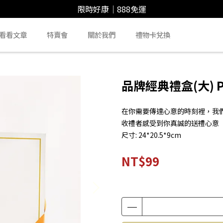
限時好康｜888免運
看看文章
特賣會
關於我們
禮物卡兌換
品牌經典禮盒(大) 
在你需要傳達心意的時刻裡，我
收禮者感受到你真誠的送禮心意
尺寸: 24*20.5*9cm
NT$99