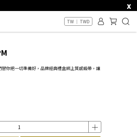
x
TW ｜ TWD
PM
們替你把一切準備好，品牌經典禮盒綁上質感緞帶，讓