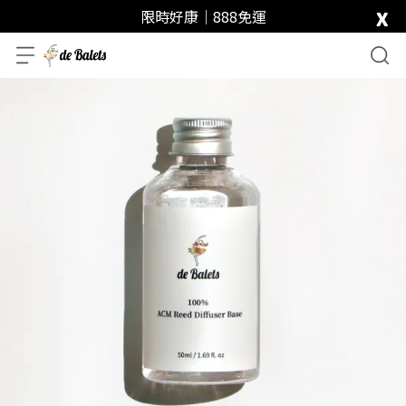
x
限時好康｜888免運