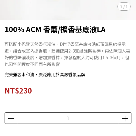
1
/
1
100% ACM 香薰/擴香基底液LA
可搭配小巴黎天然香氛精油，DIY混香至基底液貼紙頂端黑線標示
處，結合成室內擴香瓶，建議使用2-3支纖維擴香棒，再依照個人喜
好的香味濃淡度，增加擴香棒，揮發程度大約可使用1.5-3個月，但
也因空間程度不同而有所影響
完美兼容水和油，廣泛應用於高級香氛品牌
NT$230