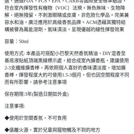
選，通過FDA、FCS、EPA、CARB等國際安全標準驗證，
符合室內揮發性有機物（VOC）法規。無色無味、生物降
解，絕無殘留，不刺激眼睛或皮膚，非危險化學品。完美兼
容水和油，廣泛應用於高級香氛品牌。ACM憑藉其獨特結
構被譽為萬能溶劑，氣味清淡，呈現優越的線性揮發效果
容量：50ml
使用方式: 本產品可搭配小巴黎天然香氛精油，DIY混香至
基底液貼紙頂端黑線標示處，結合成室內擴香瓶，建議使用
2-3支纖維擴香棒，再依照個人喜好的香味濃淡度，增加擴
香棒，揮發程度大約可使用1.5-3個月，但也因空間程度不同
而有所影響，請參考注意事項
保存期限:3年(製造日期如外盒)
注意事項:
◆使用於空間香氛，不可食用
◆遠離火源，置於兒童與寵物觸及不到的地方