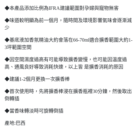
◆本產品添加比例為IFRA建議範圍對孕婦與寵物無害
◆味道較明顯為前一個月，隨時間及環境影響氣味會逐漸減
少
◆基底液加香氛精油大約會落在66-70ml適合擴香範圍大約1-
3坪範圍空間
◆因空間濕度過高有可能導致擴香變慢，也可能因溫度過
高、通風良好導致消耗快速，以上皆 是擴香消耗的原因
◆建議1-2個月更換一次擴香棒
◆首次使用時，先將擴香棒浸在擴香瓶裡30分鐘，然後取出
倒轉插
◆當香味轉淡時可旋轉倒插
產地:巴西