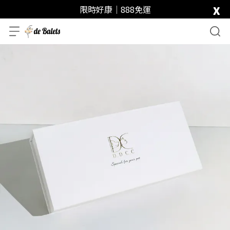
x
限時好康｜888免運